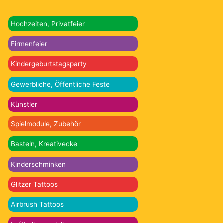
Hochzeiten, Privatfeier
Firmenfeier
Kindergeburtstagsparty
Gewerbliche, Öffentliche Feste
Künstler
Spielmodule, Zubehör
Basteln, Kreativecke
Kinderschminken
Glitzer Tattoos
Airbrush Tattoos