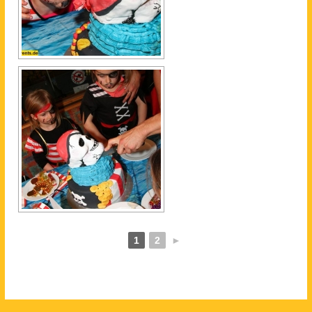
1
2
►