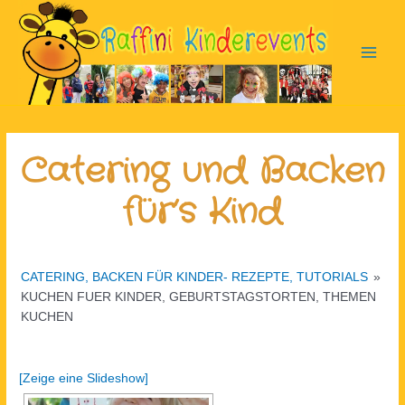
Zum
Inhalt
springen
Main
Men
Catering und Backen
für’s Kind
CATERING, BACKEN FÜR KINDER- REZEPTE, TUTORIALS
»
KUCHEN FUER KINDER, GEBURTSTAGSTORTEN, THEMEN
KUCHEN
[Zeige eine Slideshow]