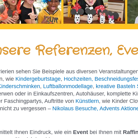
sere Referenzen, Eve
rierien sehen Sie Beispiele aus diversen Veranstaltungen
n, wie
Kindergeburtstage
,
Hochzeiten, Beschneidungsfe
Kinderschminken
,
Luftballonmodellage
,
kreative Basteln 
erwen oder in Einkaufszentren, Autohäuser, komplette K
 Faschingpartys, Auftritte von
Künstlern
, wie Kinder Cl
 nicht zu vergessen –
Nikolaus Besuche, Advents Aktione
mittelt Ihnen Eindruck, wie ein
Event
bei Ihnen mit
Raffi