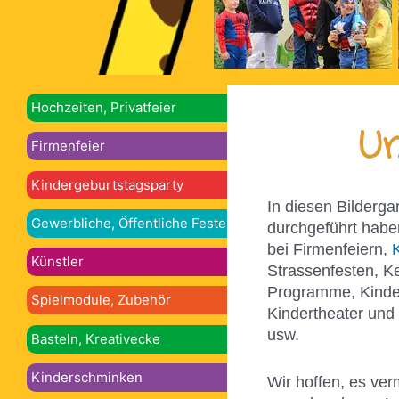
Hochzeiten, Privatfeier
Un
Firmenfeier
Kindergeburtstagsparty
In diesen Bilderga
Gewerbliche, Öffentliche Feste
durchgeführt habe
bei Firmenfeiern,
Künstler
Strassenfesten, K
Programme, Kinder
Spielmodule, Zubehör
Kindertheater und
usw.
Basteln, Kreativecke
Kinderschminken
Wir hoffen, es ver