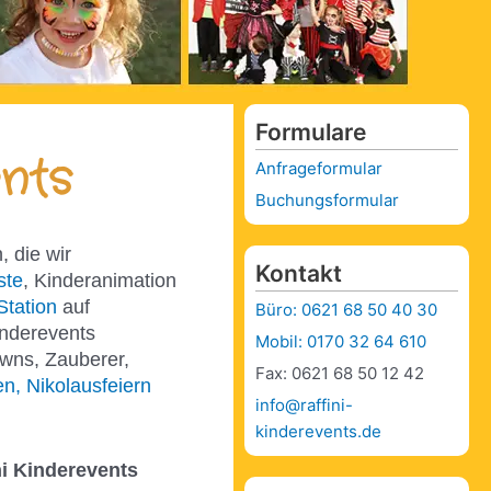
Formulare
nts
Anfrageformular
Buchungsformular
, die wir
Kontakt
ste
, Kinderanimation
Station
auf
Büro: 0621 68 50 40 30
inderevents
Mobil: 0170 32 64 610
owns, Zauberer,
Fax: 0621 68 50 12 42
n, Nikolausfeiern
info@raffini-
kinderevents.de
ni Kinderevents