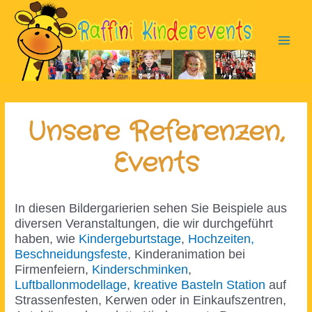
Zum
Inhalt
springen
Main
Men
Unsere Referenzen,
Events
In diesen Bildergarierien sehen Sie Beispiele aus
diversen Veranstaltungen, die wir durchgeführt
haben, wie
Kindergeburtstage
,
Hochzeiten,
Beschneidungsfeste
, Kinderanimation bei
Firmenfeiern,
Kinderschminken
,
Luftballonmodellage
,
kreative Basteln Station
auf
Strassenfesten, Kerwen oder in Einkaufszentren,