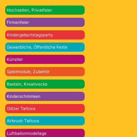
Hochzeiten, Privatfeier
Firmenfeier
Kindergeburtstagsparty
Gewerbliche, Öffentliche Feste
Künstler
Spielmodule, Zubehör
Basteln, Kreativecke
Kinderschminken
Glitzer Tattoos
Airbrush Tattoos
Luftballonmodellage