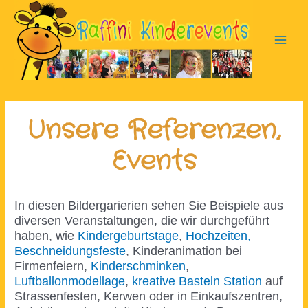
Zum
Inhalt
springen
Main
Men
Unsere Referenzen,
Events
In diesen Bildergarierien sehen Sie Beispiele aus
diversen Veranstaltungen, die wir durchgeführt
haben, wie
Kindergeburtstage
,
Hochzeiten,
Beschneidungsfeste
, Kinderanimation bei
Firmenfeiern,
Kinderschminken
,
Luftballonmodellage
,
kreative Basteln Station
auf
Strassenfesten, Kerwen oder in Einkaufszentren,