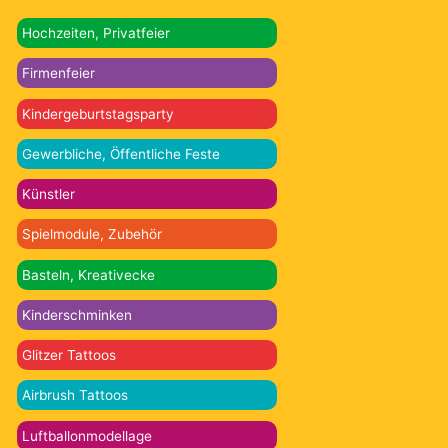
Hochzeiten, Privatfeier
Firmenfeier
Kindergeburtstagsparty
Gewerbliche, Öffentliche Feste
Künstler
Spielmodule, Zubehör
Basteln, Kreativecke
Kinderschminken
Glitzer Tattoos
Airbrush Tattoos
Luftballonmodellage