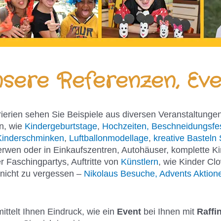
sere Referenzen, Eve
rierien sehen Sie Beispiele aus diversen Veranstaltungen
n, wie
Kindergeburtstage
,
Hochzeiten, Beschneidungsfe
Kinderschminken
,
Luftballonmodellage
,
kreative Basteln 
erwen oder in Einkaufszentren, Autohäuser, komplette K
 Faschingpartys, Auftritte von
Künstlern
, wie Kinder Cl
 nicht zu vergessen –
Nikolaus Besuche, Advents Aktione
mittelt Ihnen Eindruck, wie ein
Event
bei Ihnen mit
Raffi