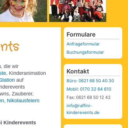
Formulare
nts
Anfrageformular
Buchungsformular
, die wir
Kontakt
ste
, Kinderanimation
Station
auf
Büro: 0621 68 50 40 30
inderevents
Mobil: 0170 32 64 610
owns, Zauberer,
Fax: 0621 68 50 12 42
n, Nikolausfeiern
info@raffini-
kinderevents.de
ni Kinderevents