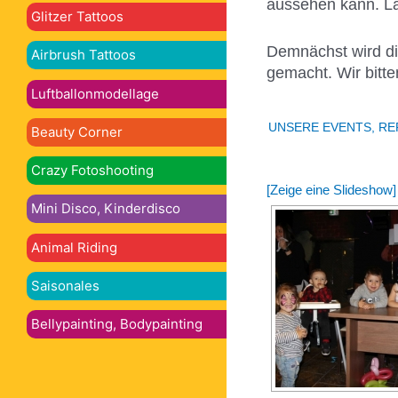
aussehen kann. Las
Glitzer Tattoos
Demnächst wird die
Airbrush Tattoos
gemacht. Wir bitt
Luftballonmodellage
UNSERE EVENTS, R
Beauty Corner
Crazy Fotoshooting
[Zeige eine Slideshow]
Mini Disco, Kinderdisco
Animal Riding
Saisonales
Bellypainting, Bodypainting