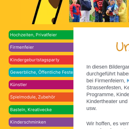
Hochzeiten, Privatfeier
Un
Firmenfeier
Kindergeburtstagsparty
In diesen Bilderga
Gewerbliche, Öffentliche Feste
durchgeführt habe
bei Firmenfeiern,
Künstler
Strassenfesten, K
Programme, Kinder
Spielmodule, Zubehör
Kindertheater und
usw.
Basteln, Kreativecke
Kinderschminken
Wir hoffen, es ver