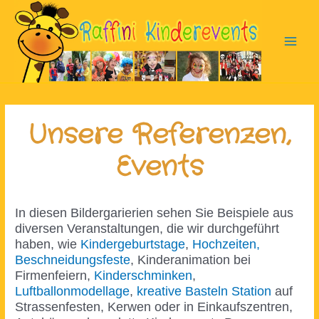
Zum
Inhalt
springen
Main
Men
Unsere Referenzen,
Events
In diesen Bildergarierien sehen Sie Beispiele aus
diversen Veranstaltungen, die wir durchgeführt
haben, wie
Kindergeburtstage
,
Hochzeiten,
Beschneidungsfeste
, Kinderanimation bei
Firmenfeiern,
Kinderschminken
,
Luftballonmodellage
,
kreative Basteln Station
auf
Strassenfesten, Kerwen oder in Einkaufszentren,