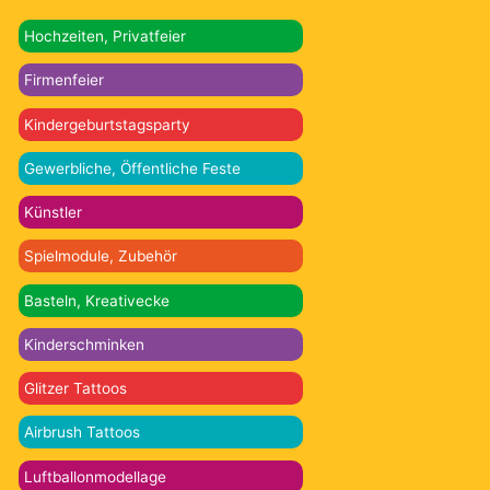
Hochzeiten, Privatfeier
Firmenfeier
Kindergeburtstagsparty
Gewerbliche, Öffentliche Feste
Künstler
Spielmodule, Zubehör
Basteln, Kreativecke
Kinderschminken
Glitzer Tattoos
Airbrush Tattoos
Luftballonmodellage