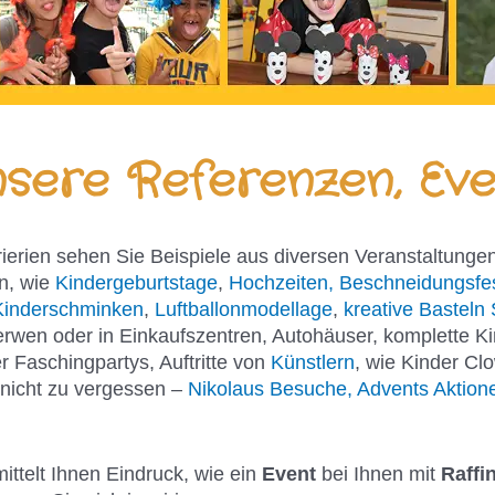
sere Referenzen, Eve
rierien sehen Sie Beispiele aus diversen Veranstaltungen
n, wie
Kindergeburtstage
,
Hochzeiten, Beschneidungsfe
Kinderschminken
,
Luftballonmodellage
,
kreative Basteln 
erwen oder in Einkaufszentren, Autohäuser, komplette K
 Faschingpartys, Auftritte von
Künstlern
, wie Kinder Cl
 nicht zu vergessen –
Nikolaus Besuche, Advents Aktione
mittelt Ihnen Eindruck, wie ein
Event
bei Ihnen mit
Raffi