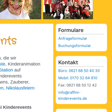
Formulare
nts
Anfrageformular
Buchungsformular
, die wir
Kontakt
ste
, Kinderanimation
Station
auf
Büro: 0621 68 50 40 30
inderevents
Mobil: 0170 32 64 610
owns, Zauberer,
Fax: 0621 68 50 12 42
n, Nikolausfeiern
info@raffini-
kinderevents.de
ni Kinderevents