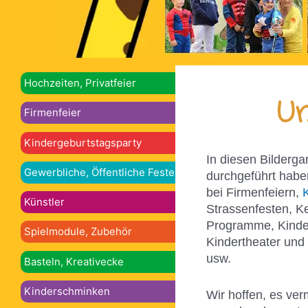
Hochzeiten, Privatfeier
Un
Firmenfeier
Kindergeburtstagsparty
In diesen Bilderga
Gewerbliche, Öffentliche Feste
durchgeführt habe
bei Firmenfeiern,
Künstler
Strassenfesten, K
Programme, Kinder
Spielmodule, Zubehör
Kindertheater und
usw.
Basteln, Kreativecke
Kinderschminken
Wir hoffen, es ver