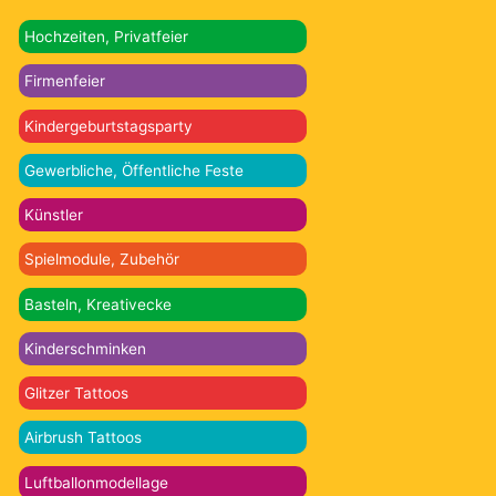
Hochzeiten, Privatfeier
Firmenfeier
Kindergeburtstagsparty
Gewerbliche, Öffentliche Feste
Künstler
Spielmodule, Zubehör
Basteln, Kreativecke
Kinderschminken
Glitzer Tattoos
Airbrush Tattoos
Luftballonmodellage