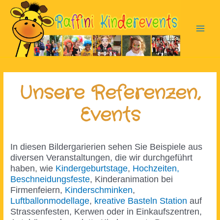
Zum
Inhalt
springen
Main
Men
Unsere Referenzen,
Events
In diesen Bildergarierien sehen Sie Beispiele aus
diversen Veranstaltungen, die wir durchgeführt
haben, wie
Kindergeburtstage
,
Hochzeiten,
Beschneidungsfeste
, Kinderanimation bei
Firmenfeiern,
Kinderschminken
,
Luftballonmodellage
,
kreative Basteln Station
auf
Strassenfesten, Kerwen oder in Einkaufszentren,