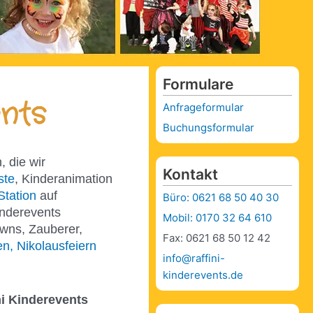
Formulare
nts
Anfrageformular
Buchungsformular
, die wir
Kontakt
ste
, Kinderanimation
Station
auf
Büro: 0621 68 50 40 30
inderevents
Mobil: 0170 32 64 610
owns, Zauberer,
Fax: 0621 68 50 12 42
n, Nikolausfeiern
info@raffini-
kinderevents.de
ni Kinderevents