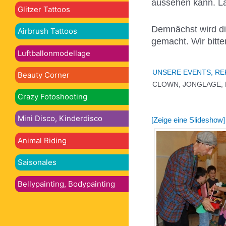
aussehen kann. Las
Glitzer Tattoos
Demnächst wird die
Airbrush Tattoos
gemacht. Wir bitt
Luftballonmodellage
UNSERE EVENTS, R
Beauty Corner
CLOWN, JONGLAGE, 
Crazy Fotoshooting
Mini Disco, Kinderdisco
[Zeige eine Slideshow]
Animal Riding
Saisonales
Bellypainting, Bodypainting