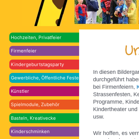
Hochzeiten, Privatfeier
Un
Firmenfeier
Kindergeburtstagsparty
In diesen Bilderga
Gewerbliche, Öffentliche Feste
durchgeführt habe
bei Firmenfeiern,
Künstler
Strassenfesten, K
Programme, Kinder
Spielmodule, Zubehör
Kindertheater und
usw.
Basteln, Kreativecke
Kinderschminken
Wir hoffen, es ver