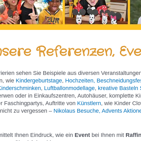
sere Referenzen, Eve
rierien sehen Sie Beispiele aus diversen Veranstaltungen
n, wie
Kindergeburtstage
,
Hochzeiten, Beschneidungsfe
Kinderschminken
,
Luftballonmodellage
,
kreative Basteln 
erwen oder in Einkaufszentren, Autohäuser, komplette K
 Faschingpartys, Auftritte von
Künstlern
, wie Kinder Cl
 nicht zu vergessen –
Nikolaus Besuche, Advents Aktione
mittelt Ihnen Eindruck, wie ein
Event
bei Ihnen mit
Raffi