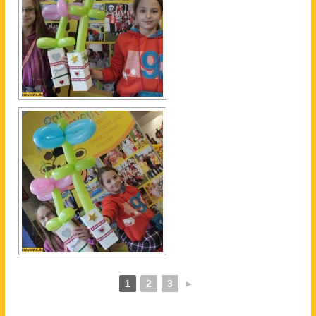
1
2
3
►