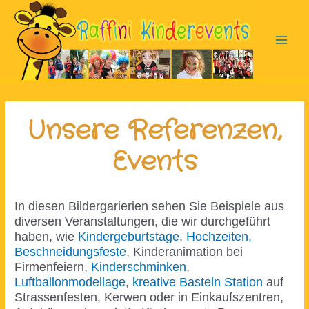
Zum
Inhalt
springen
Main
Men
Unsere Referenzen,
Events
In diesen Bildergarierien sehen Sie Beispiele aus
diversen Veranstaltungen, die wir durchgeführt
haben, wie
Kindergeburtstage
,
Hochzeiten,
Beschneidungsfeste
, Kinderanimation bei
Firmenfeiern,
Kinderschminken
,
Luftballonmodellage
,
kreative Basteln Station
auf
Strassenfesten, Kerwen oder in Einkaufszentren,