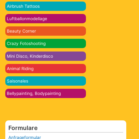
Airbrush Tattoos
Luftballonmodellage
Beauty Corner
Crazy Fotoshooting
Mini Disco, Kinderdisco
Animal Riding
Saisonales
Bellypainting, Bodypainting
Formulare
Anfrageformular