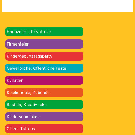
Hochzeiten, Privatfeier
Firmenfeier
Kindergeburtstagsparty
Gewerbliche, Öffentliche Feste
Künstler
Spielmodule, Zubehör
Basteln, Kreativecke
Kinderschminken
Glitzer Tattoos