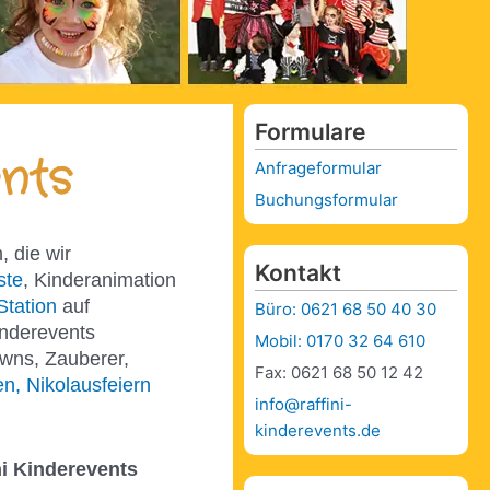
Formulare
nts
Anfrageformular
Buchungsformular
, die wir
Kontakt
ste
, Kinderanimation
Station
auf
Büro: 0621 68 50 40 30
inderevents
Mobil: 0170 32 64 610
owns, Zauberer,
Fax: 0621 68 50 12 42
n, Nikolausfeiern
info@raffini-
kinderevents.de
ni Kinderevents