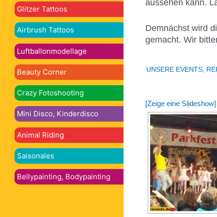
aussehen kann. Las
Glitzer Tattoos
Demnächst wird die
Airbrush Tattoos
gemacht. Wir bitt
Luftballonmodellage
UNSERE EVENTS, R
Beauty Corner
Crazy Fotoshooting
[Zeige eine Slideshow]
Mini Disco, Kinderdisco
Animal Riding
Saisonales
Bellypainting, Bodypainting