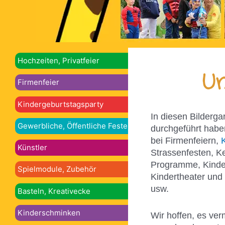
Hochzeiten, Privatfeier
Un
Firmenfeier
Kindergeburtstagsparty
In diesen Bilderga
Gewerbliche, Öffentliche Feste
durchgeführt habe
bei Firmenfeiern,
Künstler
Strassenfesten, K
Programme, Kinder
Spielmodule, Zubehör
Kindertheater und
usw.
Basteln, Kreativecke
Kinderschminken
Wir hoffen, es ver