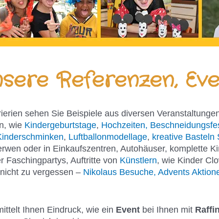
sere Referenzen, Eve
rierien sehen Sie Beispiele aus diversen Veranstaltungen
n, wie
Kindergeburtstage
,
Hochzeiten, Beschneidungsfe
Kinderschminken
,
Luftballonmodellage
,
kreative Basteln 
erwen oder in Einkaufszentren, Autohäuser, komplette K
 Faschingpartys, Auftritte von
Künstlern
, wie Kinder Cl
 nicht zu vergessen –
Nikolaus Besuche, Advents Aktione
mittelt Ihnen Eindruck, wie ein
Event
bei Ihnen mit
Raffi