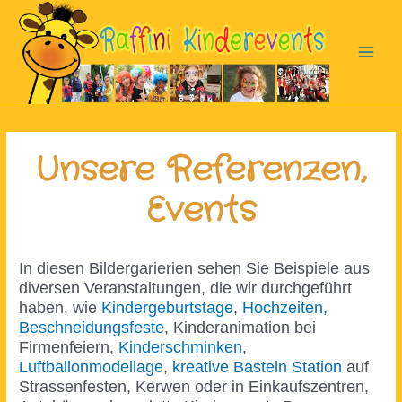
Zum
Inhalt
springen
Main
Men
Unsere Referenzen,
Events
In diesen Bildergarierien sehen Sie Beispiele aus
diversen Veranstaltungen, die wir durchgeführt
haben, wie
Kindergeburtstage
,
Hochzeiten,
Beschneidungsfeste
, Kinderanimation bei
Firmenfeiern,
Kinderschminken
,
Luftballonmodellage
,
kreative Basteln Station
auf
Strassenfesten, Kerwen oder in Einkaufszentren,