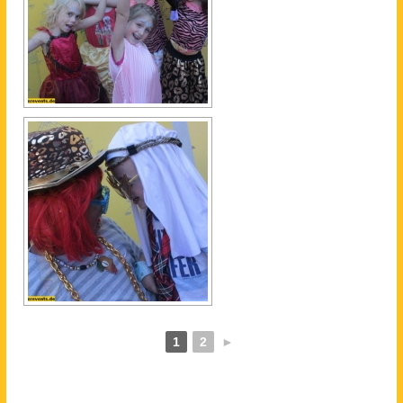
1
2
►