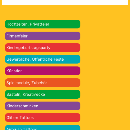
Hochzeiten, Privatfeier
Firmenfeier
Kindergeburtstagsparty
Gewerbliche, Öffentliche Feste
Künstler
Spielmodule, Zubehör
Basteln, Kreativecke
Kinderschminken
Glitzer Tattoos
Airbrush Tattoos