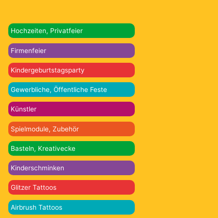
Hochzeiten, Privatfeier
Firmenfeier
Kindergeburtstagsparty
Gewerbliche, Öffentliche Feste
Künstler
Spielmodule, Zubehör
Basteln, Kreativecke
Kinderschminken
Glitzer Tattoos
Airbrush Tattoos