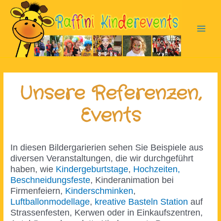
Zum
Inhalt
springen
Main
Men
Unsere Referenzen,
Events
In diesen Bildergarierien sehen Sie Beispiele aus
diversen Veranstaltungen, die wir durchgeführt
haben, wie
Kindergeburtstage
,
Hochzeiten,
Beschneidungsfeste
, Kinderanimation bei
Firmenfeiern,
Kinderschminken
,
Luftballonmodellage
,
kreative Basteln Station
auf
Strassenfesten, Kerwen oder in Einkaufszentren,