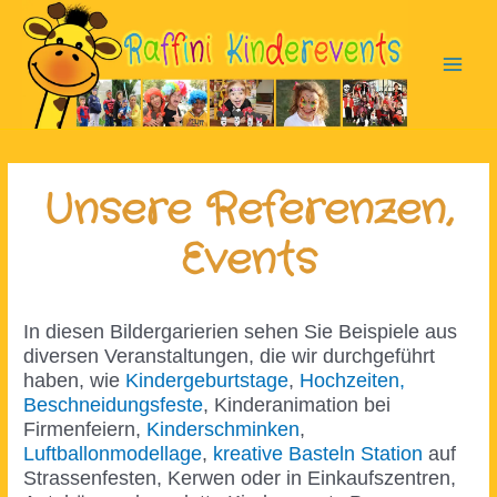
Zum
Inhalt
springen
Main
Men
Unsere Referenzen,
Events
In diesen Bildergarierien sehen Sie Beispiele aus
diversen Veranstaltungen, die wir durchgeführt
haben, wie
Kindergeburtstage
,
Hochzeiten,
Beschneidungsfeste
, Kinderanimation bei
Firmenfeiern,
Kinderschminken
,
Luftballonmodellage
,
kreative Basteln Station
auf
Strassenfesten, Kerwen oder in Einkaufszentren,