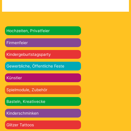
Hochzeiten, Privatfeier
Firmenfeier
Kindergeburtstagsparty
Gewerbliche, Öffentliche Feste
Künstler
Spielmodule, Zubehör
Basteln, Kreativecke
Kinderschminken
Glitzer Tattoos