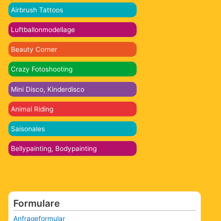
Airbrush Tattoos
Luftballonmodellage
Beauty Corner
Crazy Fotoshooting
Mini Disco, Kinderdisco
Animal Riding
Saisonales
Bellypainting, Bodypainting
Formulare
Anfrageformular