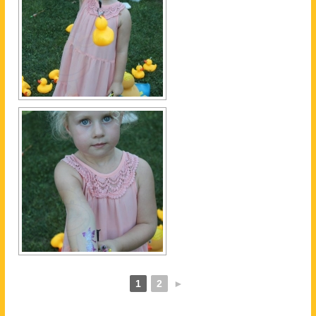
1
2
►