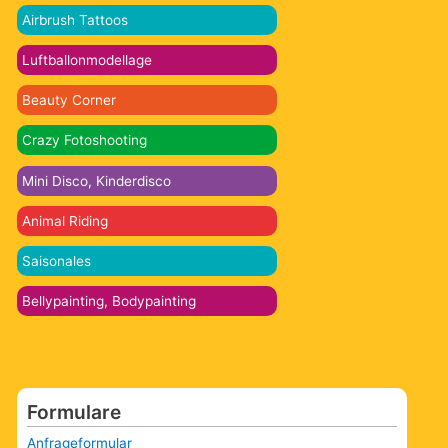
Airbrush Tattoos
Luftballonmodellage
Beauty Corner
Crazy Fotoshooting
Mini Disco, Kinderdisco
Animal Riding
Saisonales
Bellypainting, Bodypainting
Formulare
Anfrageformular