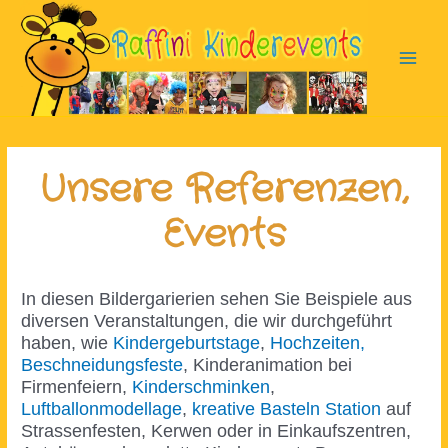
Zum
Inhalt
springen
Main
Men
Unsere Referenzen,
Events
In diesen Bildergarierien sehen Sie Beispiele aus
diversen Veranstaltungen, die wir durchgeführt
haben, wie
Kindergeburtstage
,
Hochzeiten,
Beschneidungsfeste
, Kinderanimation bei
Firmenfeiern,
Kinderschminken
,
Luftballonmodellage
,
kreative Basteln Station
auf
Strassenfesten, Kerwen oder in Einkaufszentren,