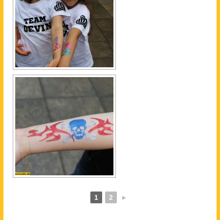
1
2
►