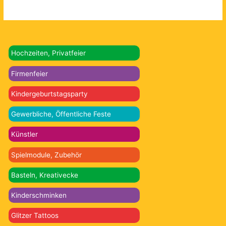
Hochzeiten, Privatfeier
Firmenfeier
Kindergeburtstagsparty
Gewerbliche, Öffentliche Feste
Künstler
Spielmodule, Zubehör
Basteln, Kreativecke
Kinderschminken
Glitzer Tattoos