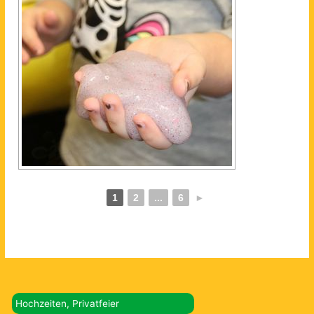
1
2
...
6
►
Hochzeiten, Privatfeier