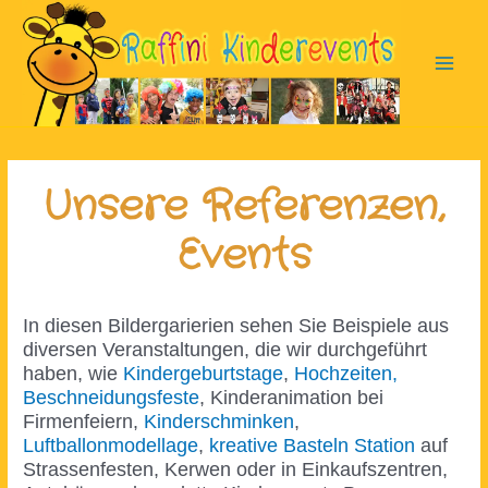
Zum
Inhalt
springen
Main
Men
Unsere Referenzen,
Events
In diesen Bildergarierien sehen Sie Beispiele aus
diversen Veranstaltungen, die wir durchgeführt
haben, wie
Kindergeburtstage
,
Hochzeiten,
Beschneidungsfeste
, Kinderanimation bei
Firmenfeiern,
Kinderschminken
,
Luftballonmodellage
,
kreative Basteln Station
auf
Strassenfesten, Kerwen oder in Einkaufszentren,