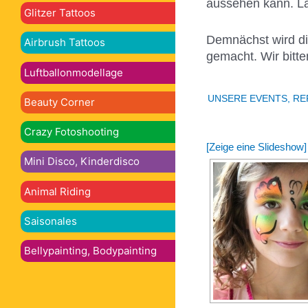
aussehen kann. Las
Glitzer Tattoos
Demnächst wird die
Airbrush Tattoos
gemacht. Wir bitt
Luftballonmodellage
UNSERE EVENTS, R
Beauty Corner
Crazy Fotoshooting
[Zeige eine Slideshow]
Mini Disco, Kinderdisco
Animal Riding
Saisonales
Bellypainting, Bodypainting