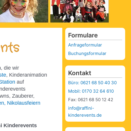
Formulare
nts
Anfrageformular
Buchungsformular
, die wir
Kontakt
ste
, Kinderanimation
Station
auf
Büro: 0621 68 50 40 30
inderevents
Mobil: 0170 32 64 610
owns, Zauberer,
Fax: 0621 68 50 12 42
n, Nikolausfeiern
info@raffini-
kinderevents.de
ni Kinderevents