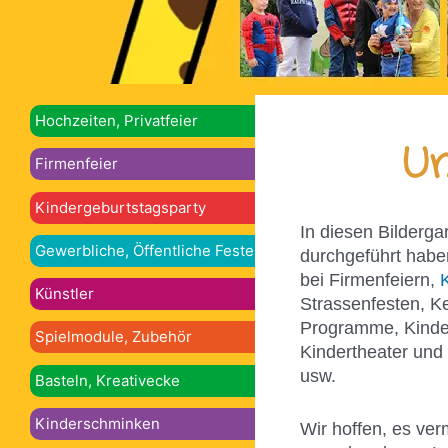
Hochzeiten, Privatfeier
Un
Firmenfeier
Kindergeburtstagsparty
In diesen Bilderga
Gewerbliche, Öffentliche Feste
durchgeführt habe
bei Firmenfeiern,
Künstler
Strassenfesten, K
Programme, Kinder
Spielmodule, Zubehör
Kindertheater und
usw.
Basteln, Kreativecke
Kinderschminken
Wir hoffen, es ver