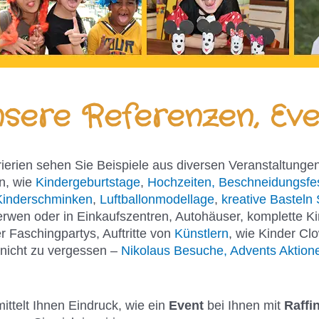
sere Referenzen, Eve
rierien sehen Sie Beispiele aus diversen Veranstaltungen
n, wie
Kindergeburtstage
,
Hochzeiten, Beschneidungsfe
Kinderschminken
,
Luftballonmodellage
,
kreative Basteln 
erwen oder in Einkaufszentren, Autohäuser, komplette K
 Faschingpartys, Auftritte von
Künstlern
, wie Kinder Cl
 nicht zu vergessen –
Nikolaus Besuche, Advents Aktione
mittelt Ihnen Eindruck, wie ein
Event
bei Ihnen mit
Raffi