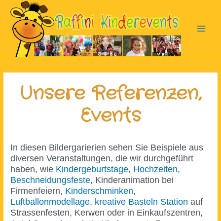
Zum
Inhalt
springen
Main
Men
Unsere Referenzen,
Events
In diesen Bildergarierien sehen Sie Beispiele aus
diversen Veranstaltungen, die wir durchgeführt
haben, wie
Kindergeburtstage
,
Hochzeiten,
Beschneidungsfeste
, Kinderanimation bei
Firmenfeiern,
Kinderschminken
,
Luftballonmodellage
,
kreative Basteln Station
auf
Strassenfesten, Kerwen oder in Einkaufszentren,