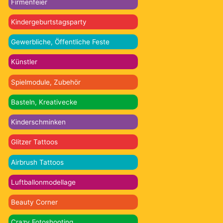
Firmenfeier
Kindergeburtstagsparty
Gewerbliche, Öffentliche Feste
Künstler
Spielmodule, Zubehör
Basteln, Kreativecke
Kinderschminken
Glitzer Tattoos
Airbrush Tattoos
Luftballonmodellage
Beauty Corner
Crazy Fotoshooting