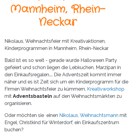
Leistungen
Mannheim, Rhein-
Über
Neckar
uns
Fotos,
Nikolaus, Weihnachtsfeier mit Kreativaktionen,
Events
Kinderprogrammen in Mannheim, Rhein-Neckar
Videos
Bald ist es so weit - gerade wurde Halloween Party
gefeiert und schon liegen die Lebkuchen, Marzipan in
Referenzen
den Einkaufsregalen.... Die Adventszeit kommt immer
näher und es ist Zeit sich um ein Kinderprogramm für die
Blog
Firmen Weihnachtsfeier zu kümmern,
Kreativworkshop
mit
Adventsbasteln
auf den Weihnachtsmärkten zu
Jobs
organisieren.
Oder möchten sie einen
Nikolaus, Weihnachtsmann
mit
Partner/Links
Engel, Christkind für Winterdorf, ein Einkaufszentrum
buchen?