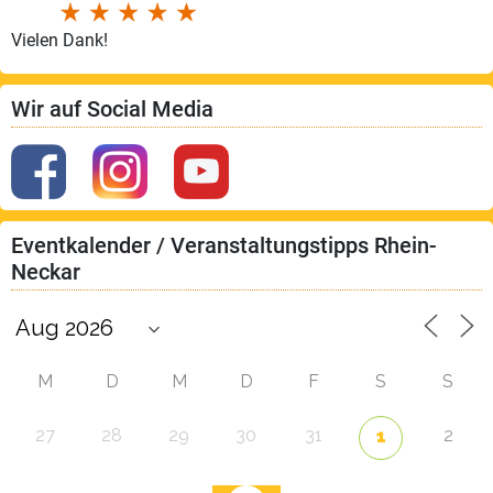
Vielen Dank!
Wir auf Social Media
Eventkalender / Veranstaltungstipps Rhein-
Neckar
M
D
M
D
F
S
S
27
28
29
30
31
2
1