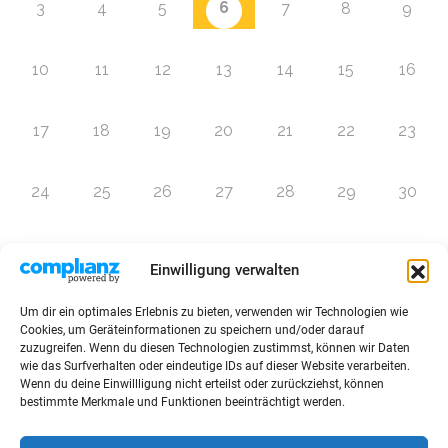
6
3
4
5
7
8
9
10
11
12
13
14
15
16
17
18
19
20
21
22
23
24
25
26
27
28
29
30
31
1
2
3
4
5
6
Einwilligung verwalten
Um dir ein optimales Erlebnis zu bieten, verwenden wir Technologien wie
Zur Eventübersicht
Cookies, um Geräteinformationen zu speichern und/oder darauf
zuzugreifen. Wenn du diesen Technologien zustimmst, können wir Daten
wie das Surfverhalten oder eindeutige IDs auf dieser Website verarbeiten.
Wenn du deine Einwillligung nicht erteilst oder zurückziehst, können
bestimmte Merkmale und Funktionen beeinträchtigt werden.
© 2026 Raffini Kinderevents