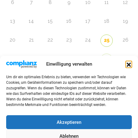
6
7
8
9
10
11
12
13
14
15
16
17
18
19
20
21
22
23
24
26
25
27
28
29
30
31
2
1
Einwilligung verwalten
Um dir ein optimales Erlebnis zu bieten, verwenden wir Technologien wie
Zur Eventübersicht
Cookies, um Geräteinformationen zu speichern und/oder darauf
zuzugreifen. Wenn du diesen Technologien zustimmst, können wir Daten
wie das Surfverhalten oder eindeutige IDs auf dieser Website verarbeiten.
Wenn du deine Einwillligung nicht erteilst oder zurückziehst, können
bestimmte Merkmale und Funktionen beeinträchtigt werden.
© 2026 Raffini Kinderevents
Akzeptieren
AGBs
Kontakt
Impressum
Datenschutz
Ablehnen
Sitemap