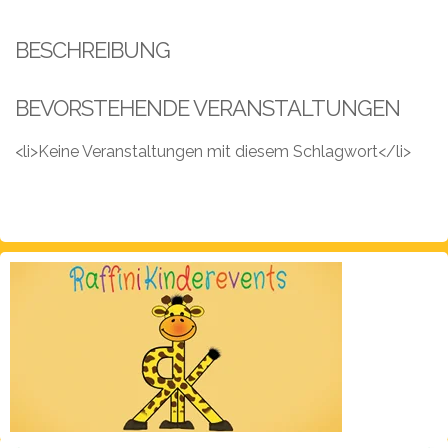
Leistungen
BESCHREIBUNG
Über
uns
BEVORSTEHENDE VERANSTALTUNGEN
Fotos,
Events
<li>Keine Veranstaltungen mit diesem Schlagwort</li>
Videos
Referenzen
Blog
Jobs
Partner/Links