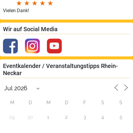
Vielen Dank!
Wir auf Social Media
Eventkalender / Veranstaltungstipps Rhein-
Neckar
M
D
M
D
F
S
S
29
30
1
2
3
4
5