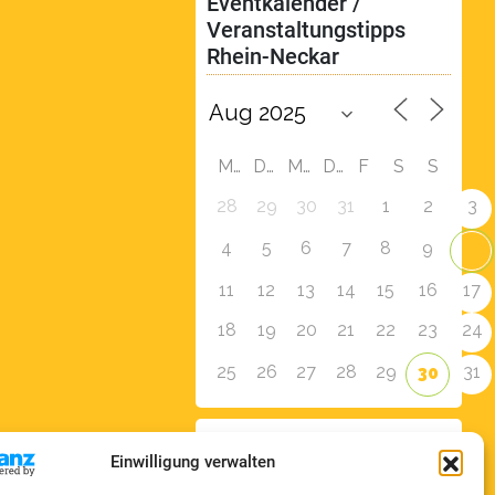
Eventkalender / 
Veranstaltungstipps 
Rhein-Neckar
M
D
M
D
F
S
S
28
29
30
31
1
2
3
4
5
6
7
8
9
10
11
12
13
14
15
16
17
18
19
20
21
22
23
24
25
26
27
28
29
31
30
Zur Eventübersicht
Einwilligung verwalten