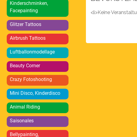
Kinderschminken,
Facepainting
<li>Keine Veranstal
Glitzer Tattoos
Airbrush Tattoos
Luftballonmodellage
Beauty Corner
Crazy Fotoshooting
Mini Disco, Kinderdisco
Animal Riding
Saisonales
Bellypainting,