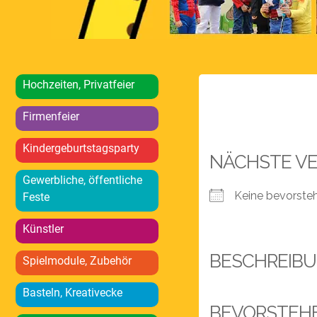
Hochzeiten, Privatfeier
Firmenfeier
Kindergeburtstagsparty
NÄCHSTE V
Gewerbliche, öffentliche
Keine bevorste
Feste
Künstler
BESCHREIB
Spielmodule, Zubehör
Basteln, Kreativecke
BEVORSTEH