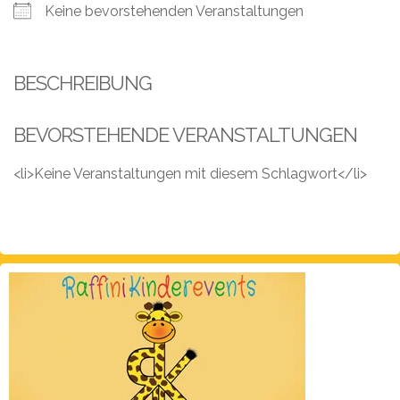
Leistungen
Keine bevorstehenden Veranstaltungen
Über
uns
BESCHREIBUNG
Fotos,
Events
BEVORSTEHENDE VERANSTALTUNGEN
Videos
<li>Keine Veranstaltungen mit diesem Schlagwort</li>
Referenzen
Blog
Jobs
Partner/Links