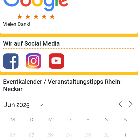
Vielen Dank!
Wir auf Social Media
Eventkalender / Veranstaltungstipps Rhein-
Neckar
M
D
M
D
F
S
S
26
27
28
29
30
31
1