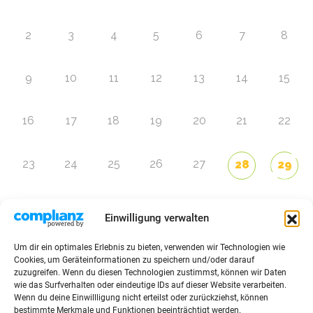
2
3
4
5
6
7
8
9
10
11
12
13
14
15
16
17
18
19
20
21
22
23
24
25
26
27
28
29
30
1
2
3
4
5
6
Einwilligung verwalten
Um dir ein optimales Erlebnis zu bieten, verwenden wir Technologien wie
Zur Eventübersicht
Cookies, um Geräteinformationen zu speichern und/oder darauf
zuzugreifen. Wenn du diesen Technologien zustimmst, können wir Daten
wie das Surfverhalten oder eindeutige IDs auf dieser Website verarbeiten.
Wenn du deine Einwillligung nicht erteilst oder zurückziehst, können
bestimmte Merkmale und Funktionen beeinträchtigt werden.