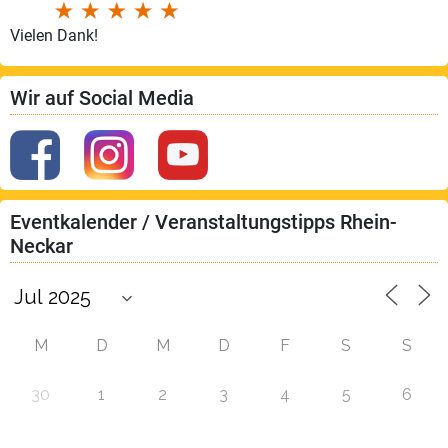
Vielen Dank!
Wir auf Social Media
Eventkalender / Veranstaltungstipps Rhein-
Neckar
M
D
M
D
F
S
S
30
1
2
3
4
5
6