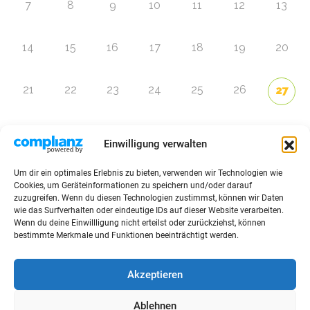
7
8
9
10
11
12
13
14
15
16
17
18
19
20
21
22
23
24
25
26
27
28
29
30
31
1
2
3
Einwilligung verwalten
Um dir ein optimales Erlebnis zu bieten, verwenden wir Technologien wie
Zur Eventübersicht
Cookies, um Geräteinformationen zu speichern und/oder darauf
zuzugreifen. Wenn du diesen Technologien zustimmst, können wir Daten
wie das Surfverhalten oder eindeutige IDs auf dieser Website verarbeiten.
Wenn du deine Einwillligung nicht erteilst oder zurückziehst, können
bestimmte Merkmale und Funktionen beeinträchtigt werden.
© 2026 Raffini Kinderevents
Akzeptieren
AGBs
Kontakt
Impressum
Datenschutz
Ablehnen
Sitemap