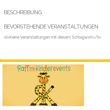
Leistungen
BESCHREIBUNG
Über
uns
BEVORSTEHENDE VERANSTALTUNGEN
Fotos,
Events
<li>Keine Veranstaltungen mit diesem Schlagwort</li>
Videos
Referenzen
Blog
Jobs
Partner/Links