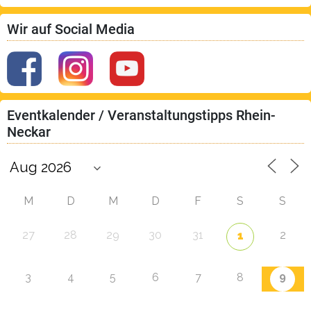
Wir auf Social Media
Eventkalender / Veranstaltungstipps Rhein-
Neckar
M
D
M
D
F
S
S
27
28
29
30
31
2
1
9
3
4
5
6
7
8