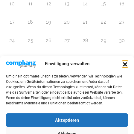
10
11
12
13
14
15
16
17
18
19
20
21
22
23
24
25
26
27
28
29
30
31
1
2
3
4
5
6
Einwilligung verwalten
Um dir ein optimales Erlebnis zu bieten, verwenden wir Technologien wie
Zur Eventübersicht
Cookies, um Geräteinformationen zu speichern und/oder darauf
zuzugreifen. Wenn du diesen Technologien zustimmst, können wir Daten
wie das Surfverhalten oder eindeutige IDs auf dieser Website verarbeiten.
Wenn du deine Einwillligung nicht erteilst oder zurückziehst, können
bestimmte Merkmale und Funktionen beeinträchtigt werden.
© 2026 Raffini Kinderevents
Akzeptieren
AGBs
Kontakt
Impressum
Datenschutz
Ablehnen