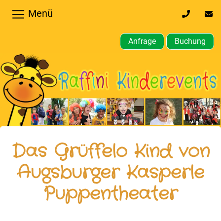
Menü
0170
inf
32
kin
64
Anfrage
Buchung
610
Home
Hochzeiten,
Privatfeier
Firmenfeier
Kindergeburtstagsparty
Das Grüffelo Kind von
Gewerbliche,
Augsburger Kasperle
öffentliche
Puppentheater
Feste
Weitere