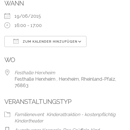
Leistungen
WANN
Über
19/06/2015
uns
16:00 - 17:00
Fotos,
Events
ZUM KALENDER HINZUFÜGEN
ICS herunterladen
Google Kalender
Videos
WO
Referenzen
Festhalle Herxheim
Festhalle Herxheim , Herxheim, Rheinland-Pfalz,
Blog
76863
Jobs
VERANSTALTUNGSTYP
Partner/Links
Familienevent
Kinderattraktion - kostenpflichtig
Kindertheater