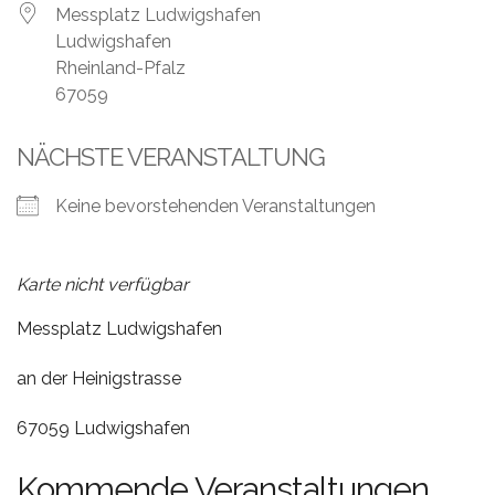
Leistungen
Messplatz Ludwigshafen
Ludwigshafen
Über
Rheinland-Pfalz
uns
67059
Fotos,
NÄCHSTE VERANSTALTUNG
Events
Keine bevorstehenden Veranstaltungen
Videos
Referenzen
Karte nicht verfügbar
Blog
Messplatz Ludwigshafen
Jobs
an der Heinigstrasse
67059 Ludwigshafen
Partner/Links
Kommende Veranstaltungen