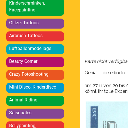
ICS herunterlad
Kinderschminken,
Facepainting
Glitzer Tattoos
Airbrush Tattoos
Luftballonmodellage
Beauty Corner
Karte nicht verfügba
Genial – die erfinde
Crazy Fotoshooting
am 27.11 von 20 bis
Mini Disco, Kinderdisco
könnt Ihr tolle Expe
Animal Riding
Saisonales
Bellypainting,