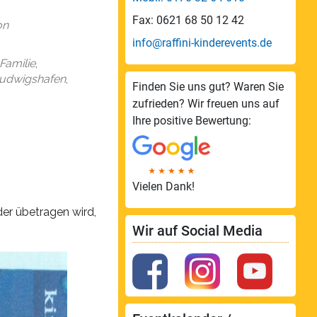
endar
Office 365
Fax: 0621 68 50 12 42
on
info@raffini-kinderevents.de
Familie
,
udwigshafen
,
Finden Sie uns gut? Waren Sie
zufrieden? Wir freuen uns auf
Ihre positive Bewertung:
Vielen Dank!
er übetragen wird,
Wir auf Social Media