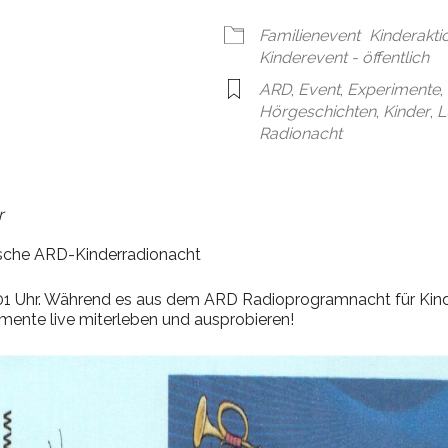
en
Google Kalender
iCal
Familienevent
Kinderakti
Kinderevent - öffentlich
ARD
,
Event
,
Experimente
,
Hörgeschichten
,
Kinder
,
L
Radionacht
r
rische ARD-Kinderradionacht
 01 Uhr. Während es aus dem ARD Radioprogramnacht für Kind
rimente live miterleben und ausprobieren!