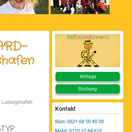
 ARD-
shafen
Anfrage
Buchung
 Ludwigshafen,
Kontakt
Büro: 0621 68 50 40 30
STYP
Mobil: 0170 32 64 610