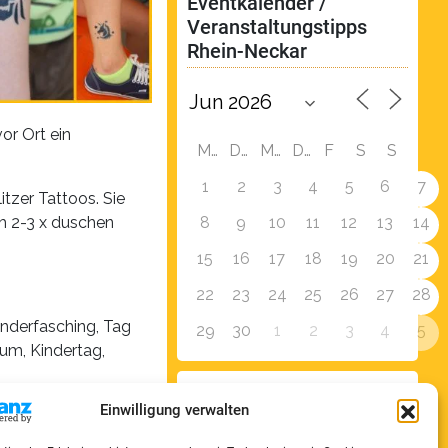
Eventkalender / 
Veranstaltungstipps 
Rhein-Neckar
or Ort ein
M
D
M
D
F
S
S
1
2
3
4
5
6
7
itzer Tattoos. Sie
8
9
10
11
12
13
14
h 2-3 x duschen
15
16
17
18
19
20
21
22
23
24
25
26
27
28
inderfasching, Tag
29
30
1
2
3
4
5
rum, Kindertag,
Zur Eventübersicht
Einwilligung verwalten