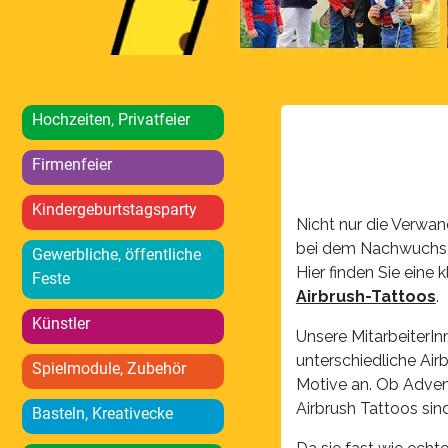
Hochzeiten, Privatfeier
Firmenfeier
Kindergeburtstagsparty
Nicht nur die Verwa
bei dem Nachwuchs ho
Gewerbliche, öffentliche
Hier finden Sie eine
Feste
Airbrush-Tattoos
.
Künstler
Unsere MitarbeiterIn
unterschiedliche Ai
Spielmodule, Zubehör
Motive an. Ob Adven
Airbrush Tattoos sind
Basteln, Kreativecke