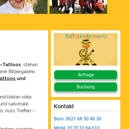
sh-Tattoos
stehen
er Bildergalerie.
Anfrage
Tattoos
und
Buchung
nd bieten viele
und saisonale
Kontakt
, Auto Treffen –
Büro: 0621 68 50 40 30
Mobil: 0170 32 64 610