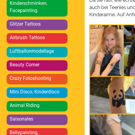
Da sie fast wie echt
Kinderschminken,
auch bei Teenies und
Facepainting
Kinderarme. Auf Anfr
Glitzer Tattoos
Airbrush Tattoos
Luftballonmodellage
Beauty Corner
Crazy Fotoshooting
Mini Disco, Kinderdisco
Animal Riding
Saisonales
Bellypainting,