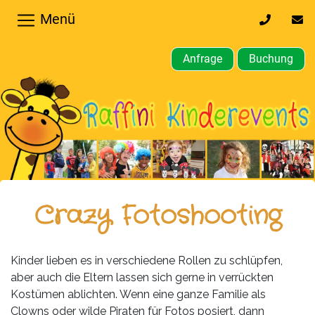
Menü
0170
inf
32
kin
64
Anfrage
Buchung
610
Home
Hochzeiten,
Privatfeier
Firmenfeier
Kindergeburtstagsparty
Crazy Fotoshooting
Gewerbliche,
öffentliche
Kinder lieben es in verschiedene Rollen zu schlüpfen,
Feste
aber auch die Eltern lassen sich gerne in verrückten
Kostümen ablichten. Wenn eine ganze Familie als
Weitere
Clowns oder wilde Piraten für Fotos posiert, dann