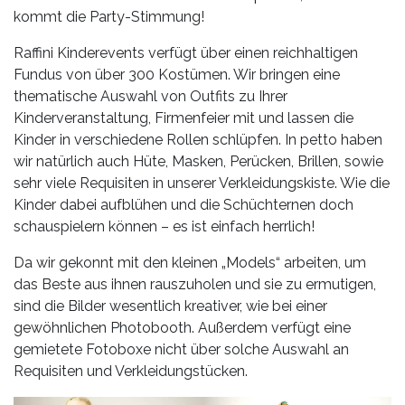
Leistungen
kommt die Party-Stimmung!
Über
Raffini Kinderevents verfügt über einen reichhaltigen
uns
Fundus von über 300 Kostümen. Wir bringen eine
thematische Auswahl von Outfits zu Ihrer
Fotos,
Kinderveranstaltung, Firmenfeier mit und lassen die
Events
Kinder in verschiedene Rollen schlüpfen. In petto haben
wir natürlich auch Hüte, Masken, Perücken, Brillen, sowie
Videos
sehr viele Requisiten in unserer Verkleidungskiste. Wie die
Kinder dabei aufblühen und die Schüchternen doch
Referenzen
schauspielern können – es ist einfach herrlich!
Blog
Da wir gekonnt mit den kleinen „Models“ arbeiten, um
das Beste aus ihnen rauszuholen und sie zu ermutigen,
sind die Bilder wesentlich kreativer, wie bei einer
Jobs
gewöhnlichen Photobooth. Außerdem verfügt eine
gemietete Fotoboxe nicht über solche Auswahl an
Partner/Links
Requisiten und Verkleidungstücken.