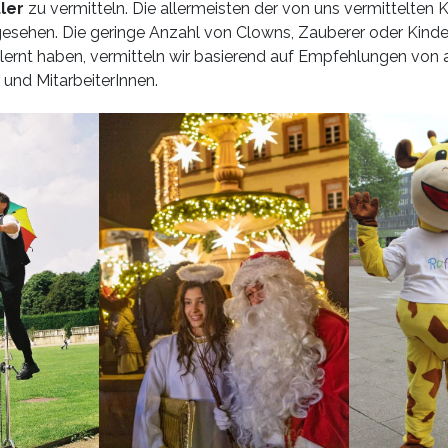
ler
zu vermitteln. Die allermeisten der von uns vermittelten 
esehen. Die geringe Anzahl von Clowns, Zauberer oder Kindert
lernt haben, vermitteln wir basierend auf Empfehlungen von
und MitarbeiterInnen.