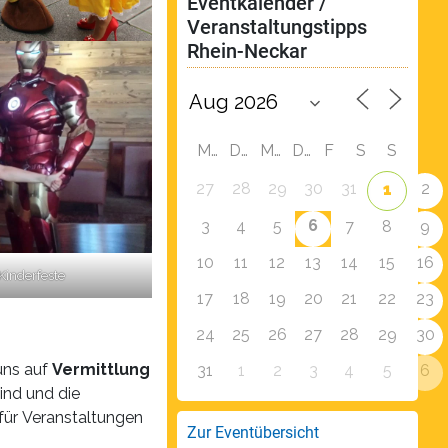
Eventkalender / 
Veranstaltungstipps 
Rhein-Neckar
M
D
M
D
F
S
S
27
28
29
30
31
2
1
6
3
4
5
7
8
9
10
11
12
13
14
15
16
Kinderfeste
17
18
19
20
21
22
23
24
25
26
27
28
29
30
uns auf
Vermittlung
31
1
2
3
4
5
6
ind und die
 für Veranstaltungen
Zur Eventübersicht