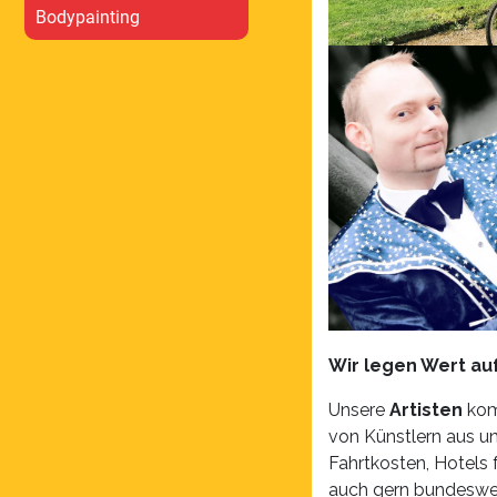
Bodypainting
Wir legen Wert auf
Unsere
Artisten
kom
von Künstlern aus un
Fahrtkosten, Hotels 
auch gern bundeswei