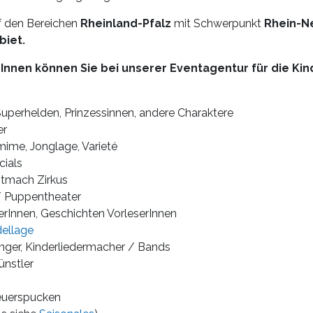
uf den Bereichen
Rheinland-Pfalz
mit Schwerpunkt
Rhein-Ne
biet.
Innen können Sie bei unserer Eventagentur für die Ki
uperhelden, Prinzessinnen, andere Charaktere
er
ime, Jonglage, Varieté
cials
itmach Zirkus
/ Puppentheater
rInnen, Geschichten VorleserInnen
ellage
änger, Kinderliedermacher / Bands
ünstler
euerspucken