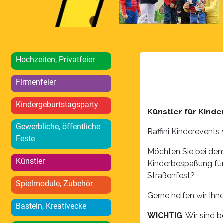
Hochzeiten, Privatfeier
Firmenfeier
Kindergeburtstagsparty
Künstler für Kind
Gewerbliche, öffentliche
Raffini Kinderevents 
Feste
Möchten Sie bei de
Künstler
Kinderbespaßung für
Straßenfest?
Spielmodule, Zubehör
Gerne helfen wir Ihn
Basteln, Kreativecke
WICHTIG
: Wir sind b