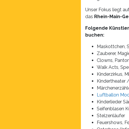
Unser Fokus liegt a
das
Rhein-Main-Ge
Folgende Künstler
buchen:
Maskottchen, S
Zauberer, Magi
Clowns, Pantom
Walk Acts, Spe
Kinderzirkus, M
Kindertheater 
Märchenerzähle
Luftballon Mod
Kinderlieder S
Seifenblasen K
Stelzenläufer
Feuershows, F