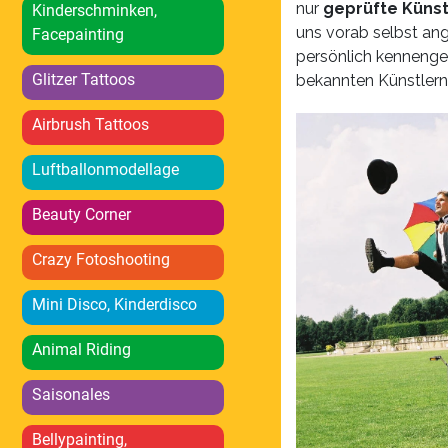
nur
geprüfte Künst
Kinderschminken,
uns vorab selbst ang
Facepainting
persönlich kennenge
Glitzer Tattoos
bekannten Künstlern 
Airbrush Tattoos
Luftballonmodellage
Beauty Corner
Crazy Fotoshooting
Mini Disco, Kinderdisco
Animal Riding
Saisonales
Bellypainting,