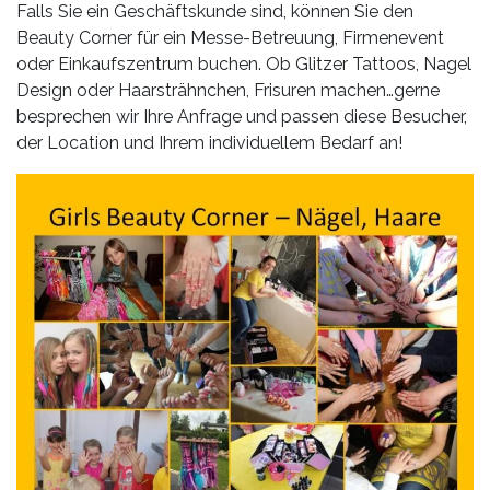
Leistungen
Falls Sie ein Geschäftskunde sind, können Sie den
Beauty Corner für ein Messe-Betreuung, Firmenevent
Über
oder Einkaufszentrum buchen. Ob Glitzer Tattoos, Nagel
uns
Design oder Haarsträhnchen, Frisuren machen…gerne
besprechen wir Ihre Anfrage und passen diese Besucher,
Fotos,
der Location und Ihrem individuellem Bedarf an!
Events
Videos
Referenzen
Blog
Jobs
Partner/Links