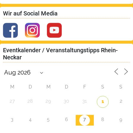
Wir auf Social Media
Eventkalender / Veranstaltungstipps Rhein-
Neckar
M
D
M
D
F
S
S
27
28
29
30
31
2
1
7
3
4
5
6
8
9