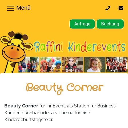
Menü
0170
inf
32
kin
64
Anfrage
Buchung
610
Home
Hochzeiten,
Privatfeier
Firmenfeier
Kindergeburtstagsparty
Beauty Corner
Gewerbliche,
öffentliche
Beauty Corner
für Ihr Event, als Station für Business
Feste
Kunden buchbar oder als Thema für eine
Kindergeburtstagsfeier.
Weitere