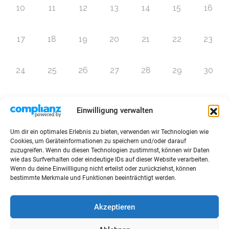
10
11
12
13
14
15
16
17
18
19
20
21
22
23
24
25
26
27
28
29
30
31
1
2
3
4
5
6
Einwilligung verwalten
Um dir ein optimales Erlebnis zu bieten, verwenden wir Technologien wie
Zur Eventübersicht
Cookies, um Geräteinformationen zu speichern und/oder darauf
zuzugreifen. Wenn du diesen Technologien zustimmst, können wir Daten
wie das Surfverhalten oder eindeutige IDs auf dieser Website verarbeiten.
Wenn du deine Einwillligung nicht erteilst oder zurückziehst, können
bestimmte Merkmale und Funktionen beeinträchtigt werden.
© 2026 Raffini Kinderevents
Akzeptieren
AGBs
Kontakt
Impressum
Datenschutz