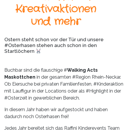
Leistungen
Kreativaktionen
Über
und mehr
uns
Fotos,
Ostern steht schon vor der Tür und unsere
Events
#Osterhasen stehen auch schon in den
Startlöchern
Videos
Referenzen
Buchbar sind die flauschige #
Walking Acts
Maskottchen
in der gesamten #Region Rhein-Neckar.
Ob Eiersuche bei privaten Familienfesten, #Kinderaktion
Blog
mit Lauffigur in der Locations oder als #Highlight in der
#Osterzeit in gewerblichen Bereich.
Jobs
In diesem Jahr haben wir aufgestockt und haben
Partner/Links
dadurch noch Osterhasen frei!
Jedes Jahr bereitet sich das Raffini Kinderevents Team