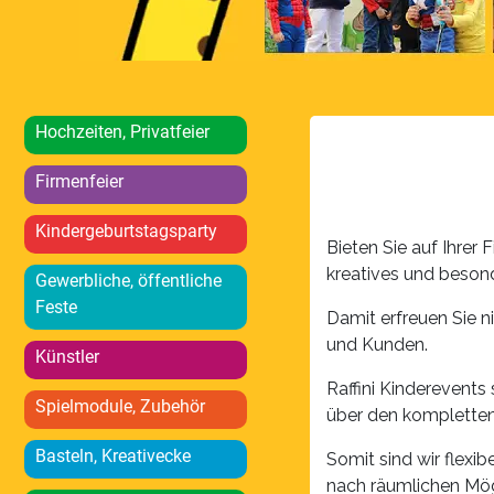
Hochzeiten, Privatfeier
Firmenfeier
Kindergeburtstagsparty
Bieten Sie auf Ihrer
kreatives und beso
Gewerbliche, öffentliche
Feste
Damit erfreuen Sie ni
und Kunden.
Künstler
Raffini Kinderevents
Spielmodule, Zubehör
über den kompletten
Basteln, Kreativecke
Somit sind wir flexi
nach räumlichen Mögl