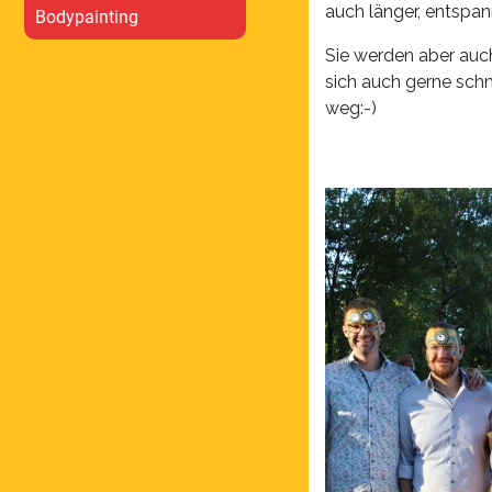
auch länger, entspan
Bodypainting
Sie werden aber auch
sich auch gerne sch
weg:-)