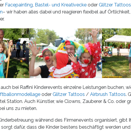
der
Facepainting
,
Bastel- und Kreativecke
oder
Glitzer Tattoos
en
– wir haben alles dabei und reagieren flexibel auf Örtlichkeit
er.
 auch bei Raffini Kinderevents einzelne Leistungen buchen, wi
ftballonmodellage
oder
Glitzer Tattoos
/
Airbrush Tattoos
. 
tel Station. Auch Künstler, wie Clowns, Zauberer & Co. oder 
ei uns zu mieten.
 Kinderbetreuung während des Firmenevents organisiert, gibt I
 sorgt dafür, dass die Kinder bestens beschäftigt werden und