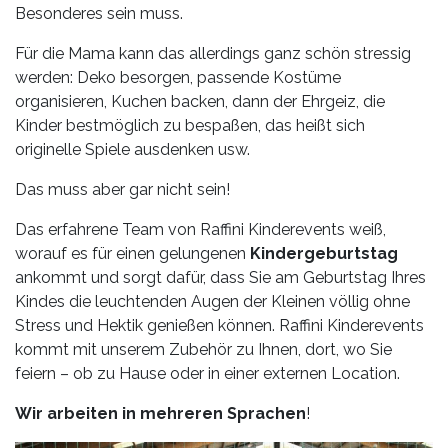
Leistungen
Besonderes sein muss.
Über
Für die Mama kann das allerdings ganz schön stressig
uns
werden: Deko besorgen, passende Kostüme
organisieren, Kuchen backen, dann der Ehrgeiz, die
Fotos,
Kinder bestmöglich zu bespaßen, das heißt sich
Events
originelle Spiele ausdenken usw.
Das muss aber gar nicht sein!
Videos
Das erfahrene Team von Raffini Kinderevents weiß,
Referenzen
worauf es für einen gelungenen
Kindergeburtstag
ankommt und sorgt dafür, dass Sie am Geburtstag Ihres
Blog
Kindes die leuchtenden Augen der Kleinen völlig ohne
Stress und Hektik genießen können. Raffini Kinderevents
Jobs
kommt mit unserem Zubehör zu Ihnen, dort, wo Sie
feiern – ob zu Hause oder in einer externen Location.
Partner/Links
Wir arbeiten in mehreren Sprachen
!