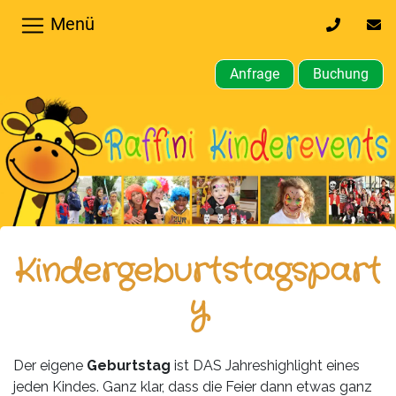
Menü
0170
inf
32
kin
64
Anfrage
Buchung
610
Home
Hochzeiten,
Privatfeier
Firmenfeier
Kindergeburtstagsparty
Kindergeburtstagspart
Gewerbliche,
y
öffentliche
Feste
Der eigene
Geburtstag
ist DAS Jahreshighlight eines
Weitere
jeden Kindes. Ganz klar, dass die Feier dann etwas ganz