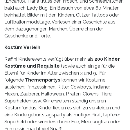
(Encanto), Tiana (Küss den Frosch) und Schneewittchen,
bald auch Lady Bug. Ein Besuch von etwa 60 Minuten
beinhaltet Bilder mit den Kindern, Glitzer Tattoos oder
Luftballonmodellage, Vorlesen einer Geschichte aus
dem dazugehörigen Märchen, Überreichen der
Geschenke und Torte.
Kostüm Verleih
Raffini Kinderevents verfügt über mehr als
200 Kinder
Kostüme
und Requisite
(sowie auch einige für die
Eltern) für Kinder im Alter zwíschen 3 und 9. Für
folgende
Themenpartys
können wir Kostüme
ausleihen: Prinzessinnen, Ritter, Cowboys, Indianer,
Hexen, Zauberer, Halloween, Piraten, Clowns, Tiere,
Superhelden usw. Wir erweitern ständig unseren
Kostümfundus. Kinder lieben es sich zu verkleiden und
eine Kindergeburtstagsparty als mutiger Pirat, tapferer
Superheld oder wunderschöne Fee, Meerjungfrau oder
Prinzessin macht viel Spaß!