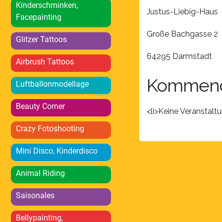
Kinderschminken,
Justus-Liebig-Haus
Facepainting
Große Bachgasse 2
Glitzer Tattoos
64295 Darmstadt
Airbrush Tattoos
Kommend
Luftballonmodellage
Beauty Corner
<li>Keine Veranstalt
Crazy Fotoshooting
Mini Disco, Kinderdisco
Animal Riding
Saisonales
Bellypainting,