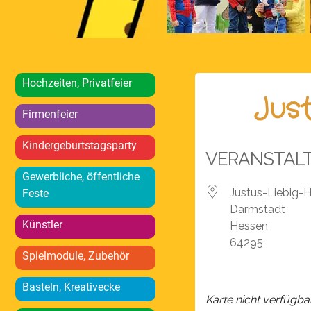
Hochzeiten, Privatfeier
Jus
Firmenfeier
Kindergeburtstagsparty
VERANSTAL
Gewerbliche, öffentliche
Justus-Liebig-
Feste
Darmstadt
Künstler
Hessen
64295
Spielmodule, Zubehör
Basteln, Kreativecke
Karte nicht verfügba