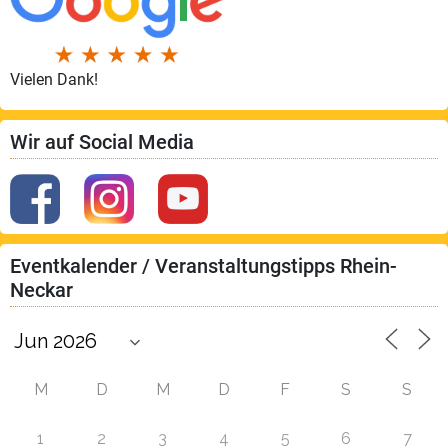
Vielen Dank!
Wir auf Social Media
Eventkalender / Veranstaltungstipps Rhein-
Neckar
M
D
M
D
F
S
S
1
2
3
4
5
6
7