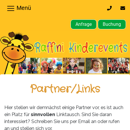
Menü
0170
inf
32
kin
64
Anfrage
Buchung
610
Home
Hochzeiten,
Privatfeier
Firmenfeier
Kindergeburtstagsparty
Partner/Links
Gewerbliche,
öffentliche
Hier stellen wir demnächst einige Partner vor, es ist auch
Feste
ein Platz für
sinnvollen
Linktausch. Sind Sie daran
interessiert? Schreiben Sie uns per Email an oder rufen
Weitere
an und stellen sich vor.