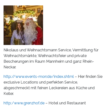
Leistungen
Über
uns
Fotos,
Events
Videos
Nikolaus und Weihnachtsmann Service, Vermittlung für
Weihnachtsmärkte, Weihnachtsfeier und private
Referenzen
Bescherungen im Raum Mannheim und ganz Rhein-
Neckar.
Blog
http://www.events-morr.de/index.shtml
– Hier finden Sie
Jobs
exclusive Locations und perfekten Service,
abgeschmeckt mit feinen Leckereien aus Küche und
Partner/Links
Keller.
http:/www.grenzhof.de
– Hotel und Restaurant