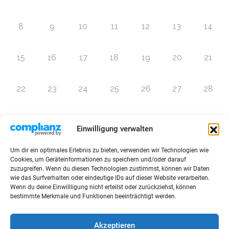
8
9
10
11
12
13
14
15
16
17
18
19
20
21
22
23
24
25
26
27
28
29
30
1
2
3
4
5
Einwilligung verwalten
Um dir ein optimales Erlebnis zu bieten, verwenden wir Technologien wie
Zur Eventübersicht
Cookies, um Geräteinformationen zu speichern und/oder darauf
zuzugreifen. Wenn du diesen Technologien zustimmst, können wir Daten
wie das Surfverhalten oder eindeutige IDs auf dieser Website verarbeiten.
Wenn du deine Einwillligung nicht erteilst oder zurückziehst, können
bestimmte Merkmale und Funktionen beeinträchtigt werden.
© 2026 Raffini Kinderevents
Akzeptieren