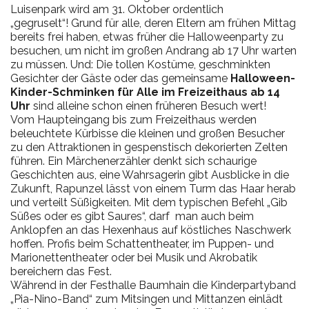
Luisenpark wird am 31. Oktober ordentlich
„gegruselt“! Grund für alle, deren Eltern am frühen Mittag
bereits frei haben, etwas früher die Halloweenparty zu
besuchen, um nicht im großen Andrang ab 17 Uhr warten
zu müssen. Und: Die tollen Kostüme, geschminkten
Gesichter der Gäste oder das gemeinsame
Halloween-
Kinder-Schminken für Alle im Freizeithaus ab 14
Uhr
sind alleine schon einen früheren Besuch wert!
Vom Haupteingang bis zum Freizeithaus werden
beleuchtete Kürbisse die kleinen und großen Besucher
zu den Attraktionen in gespenstisch dekorierten Zelten
führen. Ein Märchenerzähler denkt sich schaurige
Geschichten aus, eine Wahrsagerin gibt Ausblicke in die
Zukunft, Rapunzel lässt von einem Turm das Haar herab
und verteilt Süßigkeiten. Mit dem typischen Befehl „Gib
Süßes oder es gibt Saures“, darf man auch beim
Anklopfen an das Hexenhaus auf köstliches Naschwerk
hoffen. Profis beim Schattentheater, im Puppen- und
Marionettentheater oder bei Musik und Akrobatik
bereichern das Fest.
Während in der Festhalle Baumhain die Kinderpartyband
„Pia-Nino-Band“ zum Mitsingen und Mittanzen einlädt