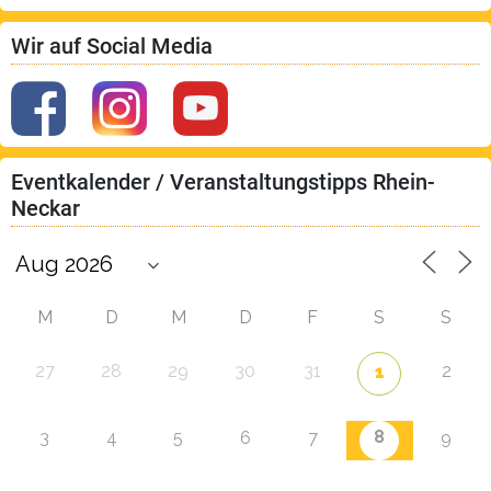
Wir auf Social Media
Eventkalender / Veranstaltungstipps Rhein-
Neckar
M
D
M
D
F
S
S
27
28
29
30
31
2
1
8
3
4
5
6
7
9