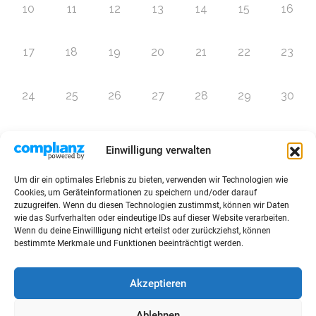
10
11
12
13
14
15
16
17
18
19
20
21
22
23
24
25
26
27
28
29
30
31
1
2
3
4
5
6
Einwilligung verwalten
Um dir ein optimales Erlebnis zu bieten, verwenden wir Technologien wie
Zur Eventübersicht
Cookies, um Geräteinformationen zu speichern und/oder darauf
zuzugreifen. Wenn du diesen Technologien zustimmst, können wir Daten
wie das Surfverhalten oder eindeutige IDs auf dieser Website verarbeiten.
Wenn du deine Einwillligung nicht erteilst oder zurückziehst, können
bestimmte Merkmale und Funktionen beeinträchtigt werden.
© 2026 Raffini Kinderevents
Akzeptieren
AGBs
Kontakt
Impressum
Datenschutz
Ablehnen