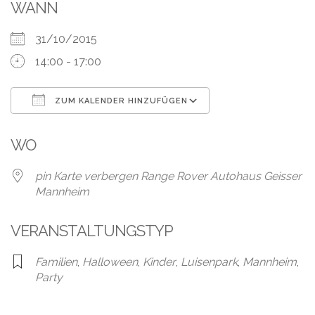
Leistungen
WANN
Über
31/10/2015
uns
14:00 - 17:00
Fotos,
Events
ZUM KALENDER HINZUFÜGEN
ICS herunterladen
Google Kalender
Videos
WO
Referenzen
pin Karte verbergen Range Rover Autohaus Geisser
Mannheim
Blog
VERANSTALTUNGSTYP
Jobs
Familien
,
Halloween
,
Kinder
,
Luisenpark
,
Mannheim
,
Partner/Links
Party