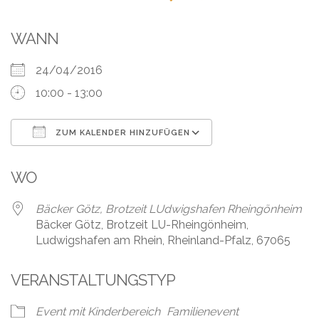
Leistungen
Über
WANN
uns
24/04/2016
Fotos,
10:00 - 13:00
Events
ZUM KALENDER HINZUFÜGEN
Videos
ICS herunterladen
Google Kalender
Referenzen
WO
Blog
Bäcker Götz, Brotzeit LUdwigshafen Rheingönheim
Bäcker Götz, Brotzeit LU-Rheingönheim,
Ludwigshafen am Rhein, Rheinland-Pfalz, 67065
Jobs
VERANSTALTUNGSTYP
Partner/Links
Event mit Kinderbereich
Familienevent