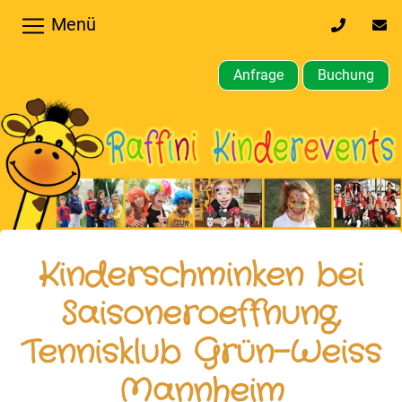
Menü
0170
inf
32
kin
64
Anfrage
Buchung
610
Home
Hochzeiten,
Privatfeier
Firmenfeier
Kindergeburtstagsparty
Kinderschminken bei
Gewerbliche,
Saisoneroeffnung,
öffentliche
Tennisklub Grün-Weiss
Feste
Mannheim
Weitere