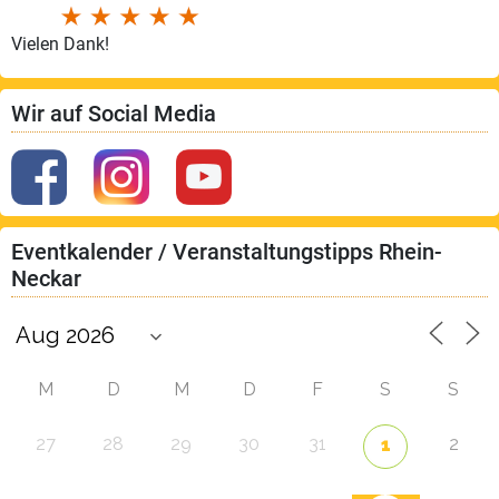
Vielen Dank!
Wir auf Social Media
Eventkalender / Veranstaltungstipps Rhein-
Neckar
M
D
M
D
F
S
S
27
28
29
30
31
2
1