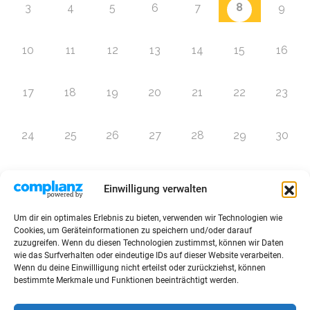
8
3
4
5
6
7
9
10
11
12
13
14
15
16
17
18
19
20
21
22
23
24
25
26
27
28
29
30
31
1
2
3
4
5
6
Einwilligung verwalten
Um dir ein optimales Erlebnis zu bieten, verwenden wir Technologien wie
Zur Eventübersicht
Cookies, um Geräteinformationen zu speichern und/oder darauf
zuzugreifen. Wenn du diesen Technologien zustimmst, können wir Daten
wie das Surfverhalten oder eindeutige IDs auf dieser Website verarbeiten.
Wenn du deine Einwillligung nicht erteilst oder zurückziehst, können
bestimmte Merkmale und Funktionen beeinträchtigt werden.
© 2026 Raffini Kinderevents