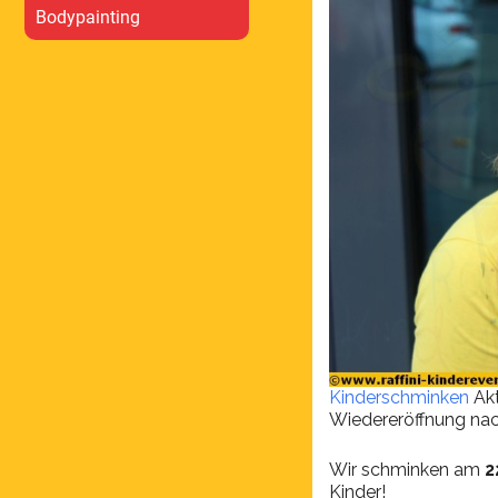
Bodypainting
Kinderschminken
Akt
Wiedereröffnung nac
Wir schminken am
2
Kinder!