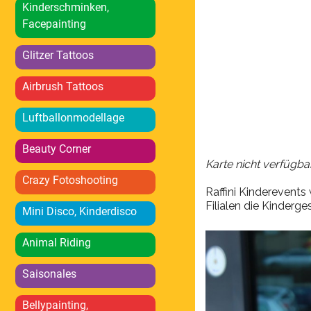
ICS herunterlad
Kinderschminken,
Facepainting
Glitzer Tattoos
Airbrush Tattoos
Luftballonmodellage
Beauty Corner
Karte nicht verfügba
Crazy Fotoshooting
Raffini Kinderevent
Filialen die Kinderg
Mini Disco, Kinderdisco
Animal Riding
Saisonales
Bellypainting,