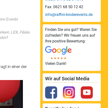
endar
Office 365
Fax: 0621 68 50 12 42
info@raffini-kinderevents.de
sere Events
Finden Sie uns gut? Waren Sie
inken
,
LIDL Filiale
,
zufrieden? Wir freuen uns auf
dorf
Ihre positive Bewertung:
Vielen Dank!
gt in einer der
Wir auf Social Media