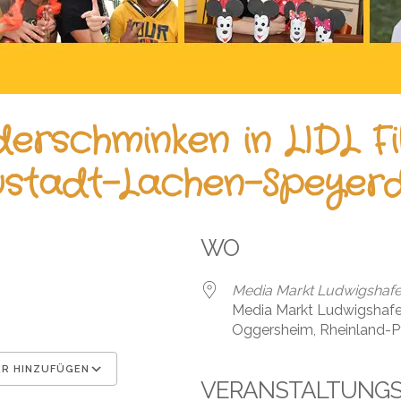
derschminken in LIDL Fil
stadt-Lachen-Speyer
WO
Media Markt Ludwigshaf
Media Markt Ludwigshafe
Oggersheim, Rheinland-P
R HINZUFÜGEN
VERANSTALTUNG