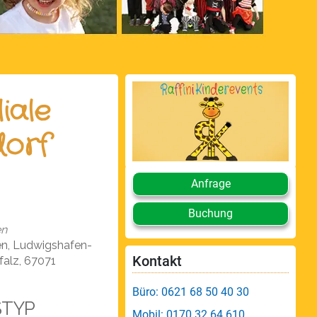
iale
dorf
Anfrage
Buchung
en
n, Ludwigshafen-
Kontakt
falz, 67071
Büro: 0621 68 50 40 30
STYP
Mobil: 0170 32 64 610