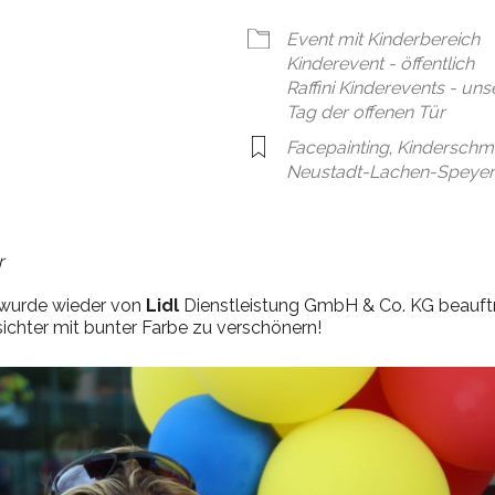
en
Google Kalender
iCal
Event mit Kinderbereich
Kinderevent - öffentlich
Raffini Kinderevents - un
Tag der offenen Tür
Facepainting
,
Kinderschm
Neustadt-Lachen-Speyer
r
s wurde wieder von
Lidl
Dienstleistung GmbH & Co. KG beauftra
esichter mit bunter Farbe zu verschönern!