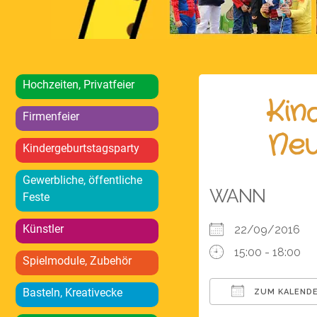
Hochzeiten, Privatfeier
Kin
Firmenfeier
Neu
Kindergeburtstagsparty
Gewerbliche, öffentliche
WANN
Feste
Künstler
22/09/2016
15:00 - 18:00
Spielmodule, Zubehör
Basteln, Kreativecke
ZUM KALENDE