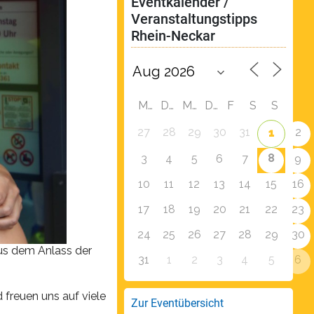
Eventkalender / 
Veranstaltungstipps 
Rhein-Neckar
M
D
M
D
F
S
S
27
28
29
30
31
2
1
8
3
4
5
6
7
9
10
11
12
13
14
15
16
17
18
19
20
21
22
23
24
25
26
27
28
29
30
us dem Anlass der
31
1
2
3
4
5
6
 freuen uns auf viele
Zur Eventübersicht