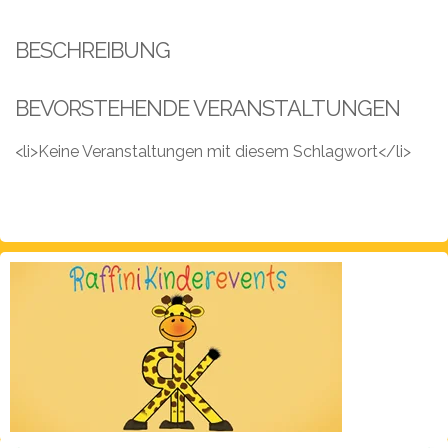
Leistungen
BESCHREIBUNG
Über
uns
BEVORSTEHENDE VERANSTALTUNGEN
Fotos,
Events
<li>Keine Veranstaltungen mit diesem Schlagwort</li>
Videos
Referenzen
Blog
Jobs
Partner/Links