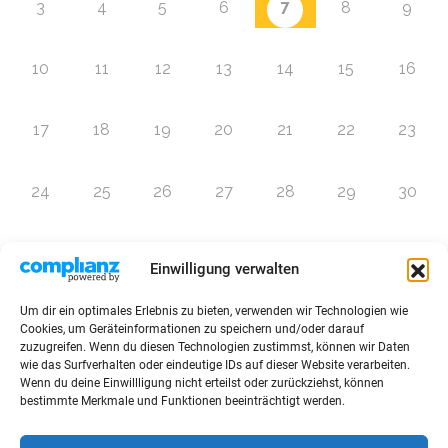
7
3
4
5
6
8
9
10
11
12
13
14
15
16
17
18
19
20
21
22
23
24
25
26
27
28
29
30
31
1
2
3
4
5
6
Einwilligung verwalten
Um dir ein optimales Erlebnis zu bieten, verwenden wir Technologien wie
Zur Eventübersicht
Cookies, um Geräteinformationen zu speichern und/oder darauf
zuzugreifen. Wenn du diesen Technologien zustimmst, können wir Daten
wie das Surfverhalten oder eindeutige IDs auf dieser Website verarbeiten.
Wenn du deine Einwillligung nicht erteilst oder zurückziehst, können
bestimmte Merkmale und Funktionen beeinträchtigt werden.
© 2026 Raffini Kinderevents