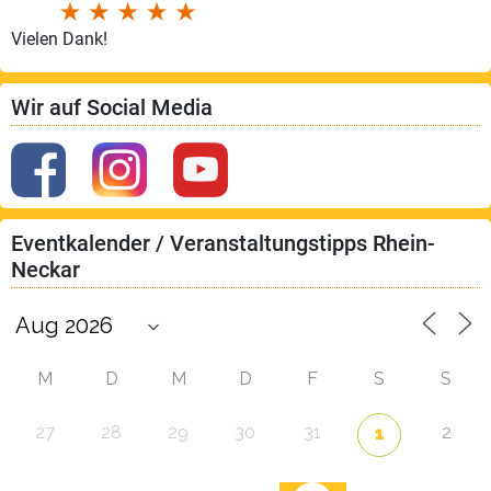
Vielen Dank!
Wir auf Social Media
Eventkalender / Veranstaltungstipps Rhein-
Neckar
M
D
M
D
F
S
S
27
28
29
30
31
2
1