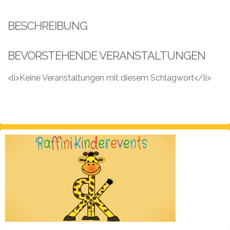
Leistungen
BESCHREIBUNG
Über
uns
BEVORSTEHENDE VERANSTALTUNGEN
Fotos,
Events
<li>Keine Veranstaltungen mit diesem Schlagwort</li>
Videos
Referenzen
Blog
Jobs
Partner/Links