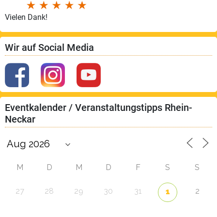
Vielen Dank!
Wir auf Social Media
Eventkalender / Veranstaltungstipps Rhein-
Neckar
M
D
M
D
F
S
S
27
28
29
30
31
2
1