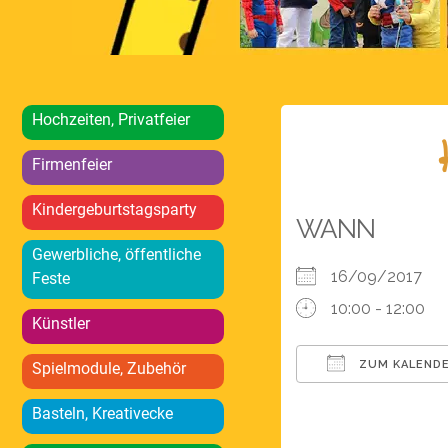
Hochzeiten, Privatfeier
Firmenfeier
Kindergeburtstagsparty
WANN
Gewerbliche, öffentliche
16/09/2017
Feste
10:00 - 12:00
Künstler
ZUM KALENDE
Spielmodule, Zubehör
ICS herunterlad
Basteln, Kreativecke