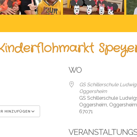
Kinderflohmarkt Speye
WO
GS Schillerschule Ludwig
Oggersheim
GS Schillerschule Ludwig
Oggersheim, Oggersheim,
67071
R HINZUFÜGEN
en
Google Kalender
iCal
VERANSTALTUNG