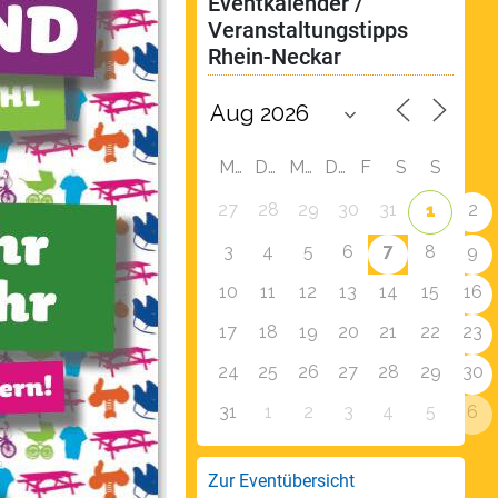
Eventkalender / 
Veranstaltungstipps 
Rhein-Neckar
M
D
M
D
F
S
S
27
28
29
30
31
2
1
7
3
4
5
6
8
9
10
11
12
13
14
15
16
17
18
19
20
21
22
23
24
25
26
27
28
29
30
31
1
2
3
4
5
6
Zur Eventübersicht