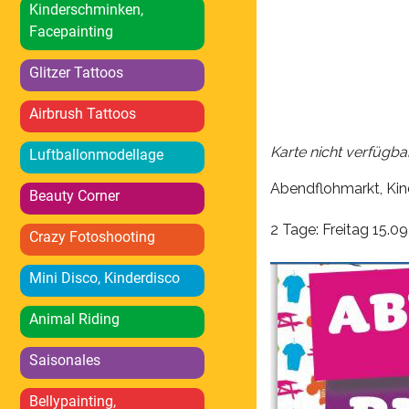
Kinderschminken,
Facepainting
Glitzer Tattoos
Airbrush Tattoos
Karte nicht verfügba
Luftballonmodellage
Abendflohmarkt, Kin
Beauty Corner
2 Tage: Freitag 15.0
Crazy Fotoshooting
Mini Disco, Kinderdisco
Animal Riding
Saisonales
Bellypainting,