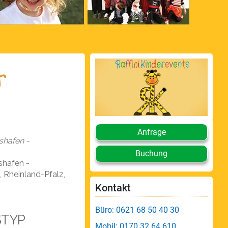
r
Anfrage
shafen -
Buchung
shafen -
 Rheinland-Pfalz,
Kontakt
endar
Office 365
Büro: 0621 68 50 40 30
STYP
Mobil: 0170 32 64 610