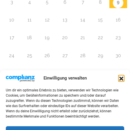
9
3
4
5
6
7
8
10
11
12
13
14
15
16
17
18
19
20
21
22
23
24
25
26
27
28
29
30
31
1
2
3
4
5
6
Einwilligung verwalten
Um dir ein optimales Erlebnis zu bieten, verwenden wir Technologien wie
Zur Eventübersicht
Cookies, um Geräteinformationen zu speichern und/oder darauf
zuzugreifen. Wenn du diesen Technologien zustimmst, können wir Daten
wie das Surfverhalten oder eindeutige IDs auf dieser Website verarbeiten.
Wenn du deine Einwillligung nicht erteilst oder zurückziehst, können
bestimmte Merkmale und Funktionen beeinträchtigt werden.
© 2026 Raffini Kinderevents