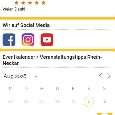
Vielen Dank!
Wir auf Social Media
Eventkalender / Veranstaltungstipps Rhein-
Neckar
M
D
M
D
F
S
S
27
28
29
30
31
2
1