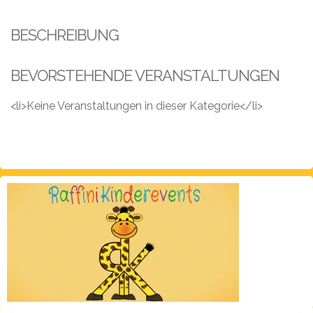
Leistungen
BESCHREIBUNG
Über
uns
BEVORSTEHENDE VERANSTALTUNGEN
Fotos,
Events
<li>Keine Veranstaltungen in dieser Kategorie</li>
Videos
Referenzen
Blog
Jobs
Partner/Links