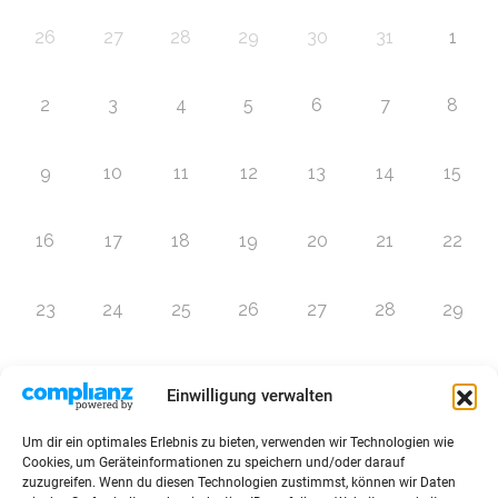
26
27
28
29
30
31
1
2
3
4
5
6
7
8
9
10
11
12
13
14
15
16
17
18
19
20
21
22
23
24
25
26
27
28
29
30
1
2
3
4
5
6
Einwilligung verwalten
Um dir ein optimales Erlebnis zu bieten, verwenden wir Technologien wie
Zur Eventübersicht
Cookies, um Geräteinformationen zu speichern und/oder darauf
zuzugreifen. Wenn du diesen Technologien zustimmst, können wir Daten