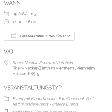
Leistungen
WANN
Über
09/08/2015
uns
14:00 - 16:00
Fotos,
Events
ZUM KALENDER HINZUFÜGEN
ICS herunterladen
Google Kalender
Videos
WO
Referenzen
Rhein-Neckar-Zentrum Viernheim
Rhein-Neckar-Zentrum Viernheim , Viernheim ,
Blog
Hessen, 68519
Jobs
VERANSTALTUNGSTYP
Partner/Links
Event mit Kinderbereich
Familienevent
Fest
Raffini Kinderevents - unsere Events