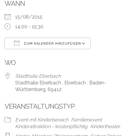
Leistungen
WANN
Über
15/08/2015
uns
14:00 - 15:30
Fotos,
Events
ZUM KALENDER HINZUFÜGEN
ICS herunterladen
Google Kalender
Videos
WO
Referenzen
Stadthalle Eberbach
Stadthalle Eberbach , Eberbach , Baden-
Blog
Württemberg, 69412
Jobs
VERANSTALTUNGSTYP
Partner/Links
Event mit Kinderbereich
Familienevent
Kinderattraktion - kostenpflichtig
Kindertheater