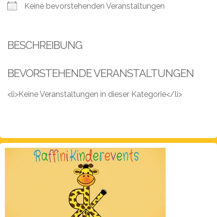
Leistungen
Keine bevorstehenden Veranstaltungen
Über
uns
BESCHREIBUNG
Fotos,
Events
BEVORSTEHENDE VERANSTALTUNGEN
Videos
<li>Keine Veranstaltungen in dieser Kategorie</li>
Referenzen
Blog
Jobs
Partner/Links