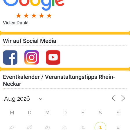
Vielen Dank!
Wir auf Social Media
Eventkalender / Veranstaltungstipps Rhein-
Neckar
M
D
M
D
F
S
S
27
28
29
30
31
2
1