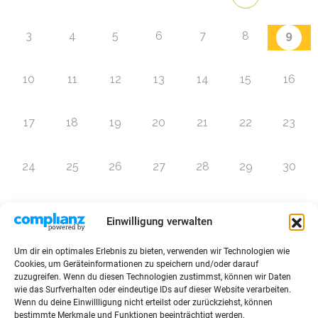
9
3
4
5
6
7
8
10
11
12
13
14
15
16
17
18
19
20
21
22
23
24
25
26
27
28
29
30
31
1
2
3
4
5
6
Einwilligung verwalten
Um dir ein optimales Erlebnis zu bieten, verwenden wir Technologien wie
Zur Eventübersicht
Cookies, um Geräteinformationen zu speichern und/oder darauf
zuzugreifen. Wenn du diesen Technologien zustimmst, können wir Daten
wie das Surfverhalten oder eindeutige IDs auf dieser Website verarbeiten.
Wenn du deine Einwillligung nicht erteilst oder zurückziehst, können
bestimmte Merkmale und Funktionen beeinträchtigt werden.