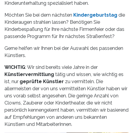
Leistungen
Kinderunterhaltung spezialisiert haben.
Über
Möchten Sie bei dem nächsten
Kindergeburtstag
die
uns
Kinderaugen strahlen lassen? Benötigen Sie
Kinderbespaßung für Ihre nächste Firmenfeier oder das
Fotos,
passende Programm für Ihr nächstes Straßenfest?
Events
Gerne helfen wir Ihnen bei der Auswahl des passenden
Künstlers.
Videos
WICHTIG
: Wir sind bereits viele Jahre in der
Referenzen
Künstlervermittlung
tätig und wissen, wie wichtig es
ist, nur
geprüfte Künstler
zu vermitteln. Die
Blog
allermeisten der von uns vermittelten Künstler haben wir
uns vorab selbst angesehen. Die geringe Anzahl von
Jobs
Clowns, Zauberer oder Kindertheater, die wir nicht
persönlich kennengelernt haben, vermitteln wir basierend
Partner/Links
auf Empfehlungen von anderen uns bekannten
Künstlern und MitarbeiterInnen.