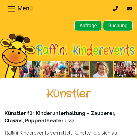
Menü
0170
inf
32
kin
64
Anfrage
Buchung
610
Home
Hochzeiten,
Privatfeier
Firmenfeier
Kindergeburtstagsparty
Künstler
Gewerbliche,
öffentliche
Künstler für Kinderunterhaltung – Zauberer,
Feste
Clowns, Puppentheater
usw.
Weitere
Raffini Kinderevents vermittelt Künstler, die sich auf