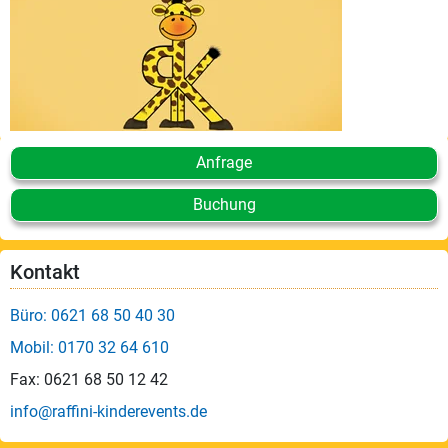
Leistungen
Über
uns
Fotos,
Events
Anfrage
Videos
Buchung
Referenzen
Kontakt
Blog
Büro: 0621 68 50 40 30
Jobs
Mobil: 0170 32 64 610
Fax: 0621 68 50 12 42
Partner/Links
info@raffini-kinderevents.de