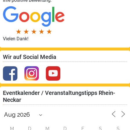
Ihre positive Bewertung:
Vielen Dank!
Wir auf Social Media
Eventkalender / Veranstaltungstipps Rhein-
Neckar
M
D
M
D
F
S
S