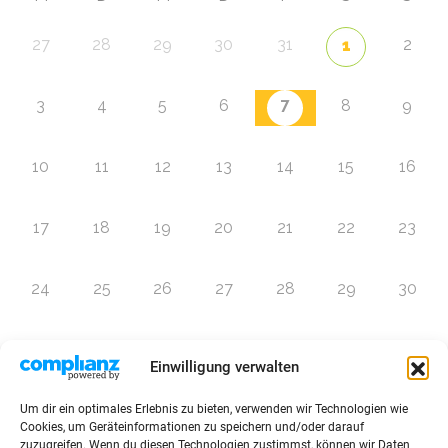
27
28
29
30
31
2
1
7
3
4
5
6
8
9
10
11
12
13
14
15
16
17
18
19
20
21
22
23
24
25
26
27
28
29
30
31
1
2
3
4
5
6
Einwilligung verwalten
Um dir ein optimales Erlebnis zu bieten, verwenden wir Technologien wie
Zur Eventübersicht
Cookies, um Geräteinformationen zu speichern und/oder darauf
zuzugreifen. Wenn du diesen Technologien zustimmst, können wir Daten