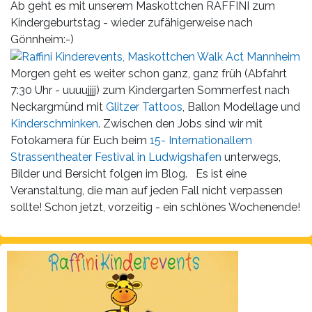
Leistungen
Ab geht es mit unserem Maskottchen RAFFINI zum
Kindergeburtstag - wieder zufähigerweise nach
Über
Gönnheim:-)
uns
Morgen geht es weiter schon ganz, ganz früh (Abfahrt
Fotos,
7:30 Uhr - uuuujjjj) zum Kindergarten Sommerfest nach
Events
Neckargmünd mit
Glitzer Tattoos
, Ballon Modellage und
Kinderschminken
. Zwischen den Jobs sind wir mit
Videos
Fotokamera für Euch beim
15- Internationallem
Strassentheater Festival in Ludwigshafen
unterwegs,
Referenzen
Bilder und Bersicht folgen im Blog. Es ist eine
Veranstaltung, die man auf jeden Fall nicht verpassen
Blog
sollte! Schon jetzt, vorzeitig - ein schlönes Wochenende!
Jobs
Partner/Links