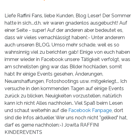
Leistungen
Über
Liefe Raffini Fans, liebe Kunden, Blog Leser! Der Sommer
uns
hatte in sich...d.h. wir waren gnadenlos ausgebucht! Auf
einer Seite - super! Auf der anderen aber bedeutet es,
Fotos,
dass wir vieles vernachlässigt haben(:- Unter anderem
Events
auch unseren BLOG. Umso mehr schade, weil es so
wahnsinnig viel zu berichten gab! Einige von euch haben
Videos
immer wieder in Facebook unsere Tätigkeit verfolgt, was
am schnellsten ging war das Bilder hochladen, somit
Referenzen
habt Ihr einige Events gesehen, Änderungen,
Neuanshaffungen, Fotoshootings usw. mitgekriegt... Ich
Blog
versuche in den kommenden Tagen auf einige Events
zurück zu blicken, Neuigkeiten vorzustellen, natürlich
kann ich nicht Alles nachholen.. Viel Spaß beim Lesen
Jobs
und schaut weiterhin auf die
Facebook Fanpage
, dort
sind die Infos aktueller. Wer uns noch nicht "geliked" hat,
Partner/Links
darf es gerne nachholen:-) Jowita RAFFINI
KINDEREVENTS