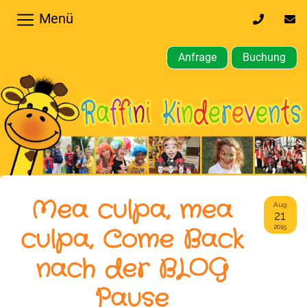
Menü
0170
inf
32
kin
64
Anfrage
Buchung
610
Home
Hochzeiten,
Privatfeier
Firmenfeier
Kindergeburtstagsparty
Mea culpa, mea
Aug
21
Gewerbliche,
culpa, Come Back
2015
öffentliche
nach der BLOG
Feste
Pause
Weitere