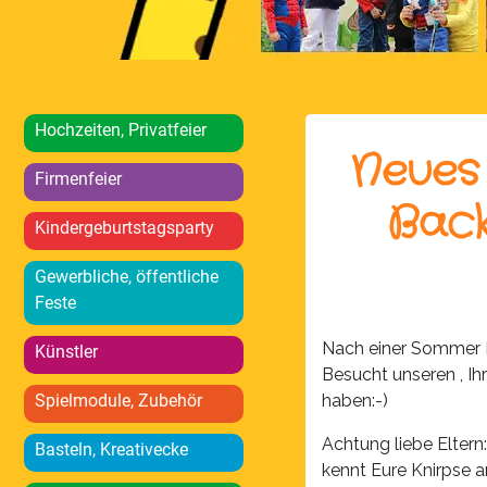
Hochzeiten, Privatfeier
Neues
Firmenfeier
Back
Kindergeburtstagsparty
Gewerbliche, öffentliche
Feste
Nach einer Sommer B
Künstler
Besucht unseren , Ih
Spielmodule, Zubehör
haben:-)
Achtung liebe Eltern
Basteln, Kreativecke
kennt Eure Knirpse a