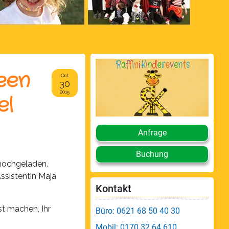
een
Oct
30
2015
el
Anfrage
Buchung
hochgeladen.
ssistentin Maja
Kontakt
st machen, Ihr
Büro: 0621 68 50 40 30
Mobil: 0170 32 64 610