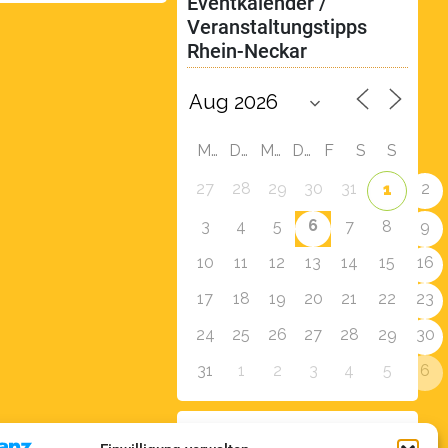
Eventkalender / 
Veranstaltungstipps 
Rhein-Neckar
M
D
M
D
F
S
S
27
28
29
30
31
2
1
6
3
4
5
7
8
9
10
11
12
13
14
15
16
17
18
19
20
21
22
23
24
25
26
27
28
29
30
31
1
2
3
4
5
6
Zur Eventübersicht