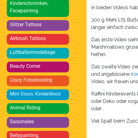
Kinderschminken,
In beiden Videos ha
Facepainting
300 g Mehl 175 Butte
Glitzer Tattoos
länger, einfach zwi
Airbrush Tattoos
Das erste Video sieh
Marshmallows grusel
Luftballonmodellage
helfen.
Beauty Corner
Das zweite Video zei
und angebissene
Ir
Crazy Fotoshooting
Video, wir freuen un
Mini Disco, Kinderdisco
Raffini Kinderevents 
oder Deko oder sogar
Animal Riding
oder .
Viel Spaß beim Zus
Saisonales
Bellypainting,